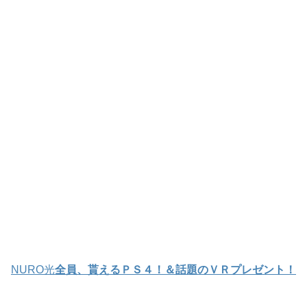
NURO光
全員、貰えるＰＳ４！＆話題のＶＲプレゼント！