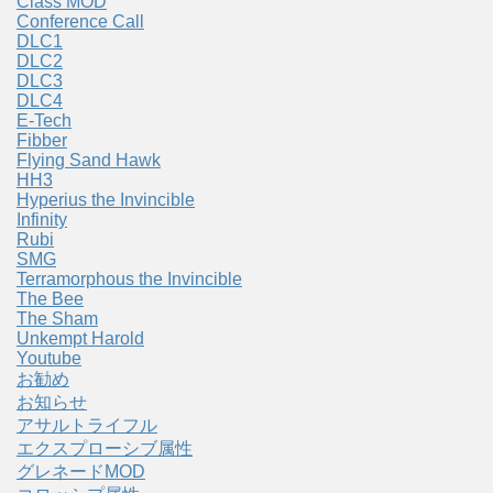
Class MOD
Conference Call
DLC1
DLC2
DLC3
DLC4
E-Tech
Fibber
Flying Sand Hawk
HH3
Hyperius the Invincible
Infinity
Rubi
SMG
Terramorphous the Invincible
The Bee
The Sham
Unkempt Harold
Youtube
お勧め
お知らせ
アサルトライフル
エクスプローシブ属性
グレネードMOD