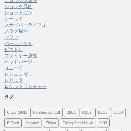
コロッシプ属性
ショック属性
ショットガン
シールド
スナイパーライフル
スラグ属性
セラフ
パールセント
ピストル
ファイヤー属性
ヘッドパーツ
ユニーク
レジェンダリ
レリック
ロケットランチャー
タグ
Class MOD
Conference Call
DLC1
DLC2
DLC3
DLC4
E-Tech
featured
Fibber
Flying Sand Hawk
HH3