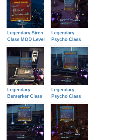
Legendary Siren
Legendary
Class MOD Level
Psycho Class
40
MOD Level 55
Legendary
Legendary
Berserker Class
Psycho Class
MOD Level 61
MOD Level 61