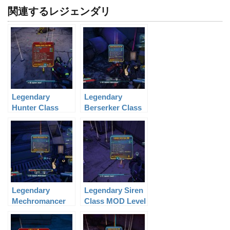
関連するレジェンダリ
Legendary
Legendary
Hunter Class
Berserker Class
MOD Level 41
MOD Level 59
Legendary
Legendary Siren
Mechromancer
Class MOD Level
Class Level 61
21