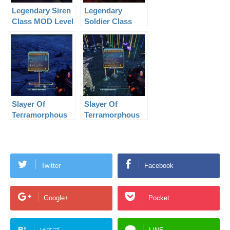
Legendary Siren
Legendary
Class MOD Level
Soldier Class
61
MOD Level 61
Slayer Of
Slayer Of
Terramorphous
Terramorphous
Class MOD Level
Class MOD Level
50
61
Twitter
Facebook
Google+
Pocket
B!