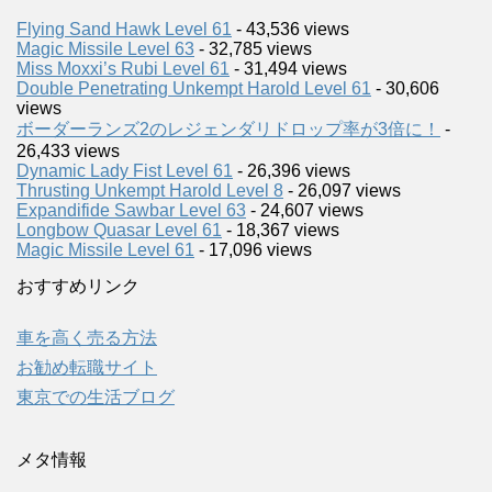
Flying Sand Hawk Level 61
- 43,536 views
Magic Missile Level 63
- 32,785 views
Miss Moxxi’s Rubi Level 61
- 31,494 views
Double Penetrating Unkempt Harold Level 61
- 30,606
views
ボーダーランズ2のレジェンダリドロップ率が3倍に！
-
26,433 views
Dynamic Lady Fist Level 61
- 26,396 views
Thrusting Unkempt Harold Level 8
- 26,097 views
Expandifide Sawbar Level 63
- 24,607 views
Longbow Quasar Level 61
- 18,367 views
Magic Missile Level 61
- 17,096 views
おすすめリンク
車を高く売る方法
お勧め転職サイト
東京での生活ブログ
メタ情報