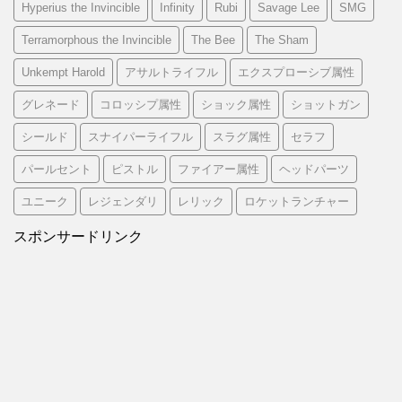
Hyperius the Invincible
Infinity
Rubi
Savage Lee
SMG
Terramorphous the Invincible
The Bee
The Sham
Unkempt Harold
アサルトライフル
エクスプローシブ属性
グレネード
コロッシプ属性
ショック属性
ショットガン
シールド
スナイパーライフル
スラグ属性
セラフ
パールセント
ピストル
ファイアー属性
ヘッドパーツ
ユニーク
レジェンダリ
レリック
ロケットランチャー
スポンサードリンク