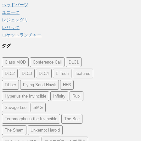
ヘッドパーツ
ユニーク
レジェンダリ
レリック
ロケットランチャー
タグ
Class MOD
Conference Call
DLC1
DLC2
DLC3
DLC4
E-Tech
featured
Fibber
Flying Sand Hawk
HH3
Hyperius the Invincible
Infinity
Rubi
Savage Lee
SMG
Terramorphous the Invincible
The Bee
The Sham
Unkempt Harold