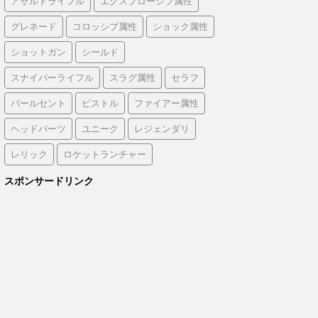
アサルトライフル
エクスプローシブ属性
グレネード
コロッシプ属性
ショック属性
ショットガン
シールド
スナイパーライフル
スラグ属性
セラフ
パールセント
ピストル
ファイアー属性
ヘッドパーツ
ユニーク
レジェンダリ
レリック
ロケットランチャー
スポンサードリンク