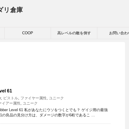
ダリ倉庫
COOP
高レベルの敵を倒す
お問い合わ
vel 61
r
,
ピストル
,
ファイヤー属性
,
ユニーク
ァイアー属性
,
ユニーク
n Fibber Level 61 私があなたにウソをつくとでも？ ゲイジ用の最強
61の良品の見分け方は、ダメージの数字が6桁であるこ …