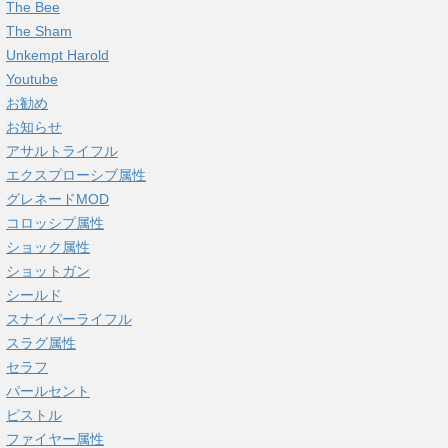
The Bee
The Sham
Unkempt Harold
Youtube
お勧め
お知らせ
アサルトライフル
エクスプローシブ属性
グレネードMOD
コロッシプ属性
ショック属性
ショットガン
シールド
スナイパーライフル
スラグ属性
セラフ
パールセント
ピストル
ファイヤー属性