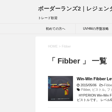
ボーダーランズ2｜レジェン
トレード歓迎
初めての方へ
UVHMの序盤攻略
HOME
>
Fibber
「 Fibber 」 一覧
Win-Win Fibber Le
2015/05/06
-
Fibbe
Fibber
,
ピストル
,
フ
HYPERION Win-Wi
ピストルです。 レベル