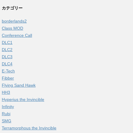
カテゴリー
borderlands2
Class MOD
Conference Call
DLC1
DLC2
DLC3
DLC4
E-Tech
Fibber
Flying Sand Hawk
HH3
Hyperius the Invincible
Infinity
Rubi
SMG
Terramorphous the Invincible