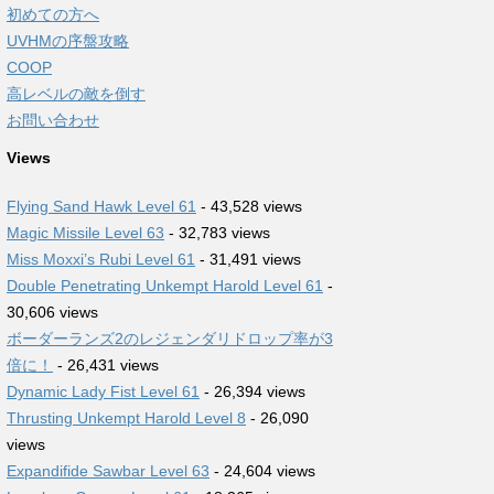
初めての方へ
UVHMの序盤攻略
COOP
高レベルの敵を倒す
お問い合わせ
Views
Flying Sand Hawk Level 61
- 43,528 views
Magic Missile Level 63
- 32,783 views
Miss Moxxi’s Rubi Level 61
- 31,491 views
Double Penetrating Unkempt Harold Level 61
-
30,606 views
ボーダーランズ2のレジェンダリドロップ率が3
倍に！
- 26,431 views
Dynamic Lady Fist Level 61
- 26,394 views
Thrusting Unkempt Harold Level 8
- 26,090
views
Expandifide Sawbar Level 63
- 24,604 views