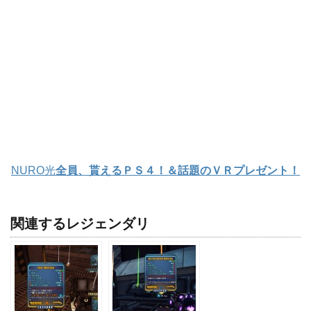
NURO光
全員、貰えるＰＳ４！＆話題のＶＲプレゼント！
関連するレジェンダリ