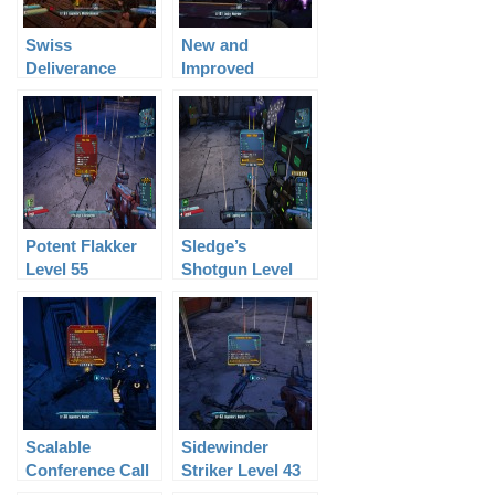
Swiss
New and
Deliverance
Improved
Level 60
Deliverance
Level 61
Potent Flakker
Sledge’s
Level 55
Shotgun Level
61
Scalable
Sidewinder
Conference Call
Striker Level 43
level 43