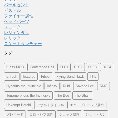
パールセント
ピストル
ファイヤー属性
ヘッドパーツ
ユニーク
レジェンダリ
レリック
ロケットランチャー
タグ
Class MOD
Conference Call
DLC1
DLC2
DLC3
DLC4
E-Tech
featured
Fibber
Flying Sand Hawk
HH3
Hyperius the Invincible
Infinity
Rubi
Savage Lee
SMG
Terramorphous the Invincible
The Bee
The Sham
Unkempt Harold
アサルトライフル
エクスプローシブ属性
グレネード
コロッシプ属性
ショック属性
ショットガン