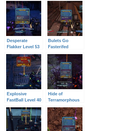
Desperate
Bulets Go
Flakker Level 53
Fasterifed
Slagga Level 61
Explosive
Hide of
FastBall Level 40
Terramorphous
Level 50