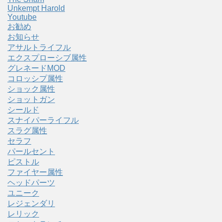
Unkempt Harold
Youtube
お勧め
お知らせ
アサルトライフル
エクスプローシブ属性
グレネードMOD
コロッシプ属性
ショック属性
ショットガン
シールド
スナイパーライフル
スラグ属性
セラフ
パールセント
ピストル
ファイヤー属性
ヘッドパーツ
ユニーク
レジェンダリ
レリック