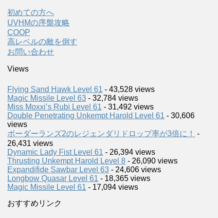
初めての方へ
UVHMの序盤攻略
COOP
高レベルの敵を倒す
お問い合わせ
Views
Flying Sand Hawk Level 61
- 43,528 views
Magic Missile Level 63
- 32,784 views
Miss Moxxi’s Rubi Level 61
- 31,492 views
Double Penetrating Unkempt Harold Level 61
- 30,606
views
ボーダーランズ2のレジェンダリドロップ率が3倍に！
-
26,431 views
Dynamic Lady Fist Level 61
- 26,394 views
Thrusting Unkempt Harold Level 8
- 26,090 views
Expandifide Sawbar Level 63
- 24,606 views
Longbow Quasar Level 61
- 18,365 views
Magic Missile Level 61
- 17,094 views
おすすめリンク