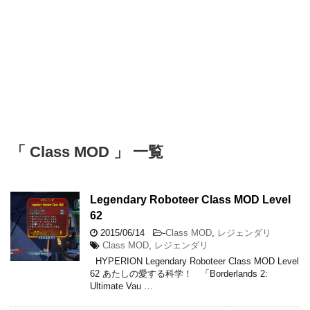
「 Class MOD 」 一覧
Legendary Roboteer Class MOD Level
62
2015/06/14
-
Class MOD
,
レジェンダリ
Class MOD
,
レジェンダリ
HYPERION Legendary Roboteer Class MOD Level
62 あたしの愛する科学！ 「Borderlands 2:
Ultimate Vau …