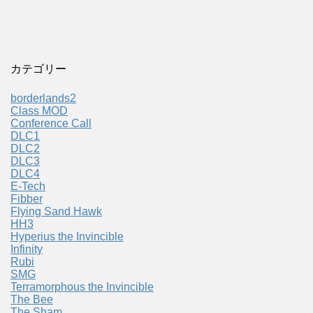
カテゴリー
borderlands2
Class MOD
Conference Call
DLC1
DLC2
DLC3
DLC4
E-Tech
Fibber
Flying Sand Hawk
HH3
Hyperius the Invincible
Infinity
Rubi
SMG
Terramorphous the Invincible
The Bee
The Sham