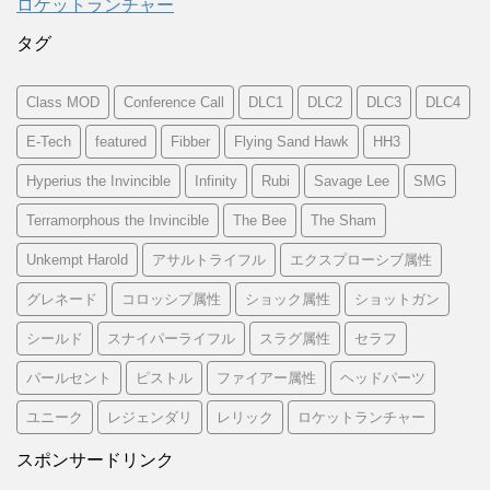
ロケットランチャー
タグ
Class MOD
Conference Call
DLC1
DLC2
DLC3
DLC4
E-Tech
featured
Fibber
Flying Sand Hawk
HH3
Hyperius the Invincible
Infinity
Rubi
Savage Lee
SMG
Terramorphous the Invincible
The Bee
The Sham
Unkempt Harold
アサルトライフル
エクスプローシブ属性
グレネード
コロッシプ属性
ショック属性
ショットガン
シールド
スナイパーライフル
スラグ属性
セラフ
パールセント
ピストル
ファイアー属性
ヘッドパーツ
ユニーク
レジェンダリ
レリック
ロケットランチャー
スポンサードリンク