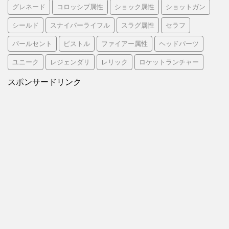
グレネード
コロッシプ属性
ショック属性
ショットガン
シールド
スナイパーライフル
スラグ属性
セラフ
パールセント
ピストル
ファイアー属性
ヘッドパーツ
ユニーク
レジェンダリ
レリック
ロケットランチャー
スポンサードリンク