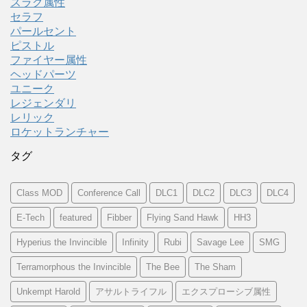
スラグ属性
セラフ
パールセント
ピストル
ファイヤー属性
ヘッドパーツ
ユニーク
レジェンダリ
レリック
ロケットランチャー
タグ
Class MOD
Conference Call
DLC1
DLC2
DLC3
DLC4
E-Tech
featured
Fibber
Flying Sand Hawk
HH3
Hyperius the Invincible
Infinity
Rubi
Savage Lee
SMG
Terramorphous the Invincible
The Bee
The Sham
Unkempt Harold
アサルトライフル
エクスプローシブ属性