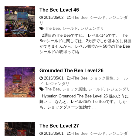
The Bee Level 46
2015/05/02
-
The Bee
,
シールド
,
レジェンダ
リ
The Bee
,
シールド
,
レジェンダリ
2週目のThe Beeですね。 レベルは46です。 The
Beeシールドに関しては、2カ所でしか基本的に発掘
ができませんから、レベル40位から50位のThe Bee
シールドの取得って結 …
Grounded The Bee Level 26
2015/05/01
-
The Bee
,
ショック属性
,
シール
ド
,
レジェンダリ
The Bee
,
ショック属性
,
シールド
,
レジェンダリ
Hyperion Grounded The Bee Level 26 蝶のように
舞い… なんと、レベル26のThe Beeです。 しか
も、ショックダメージ無効付 …
The Bee Level 27
2015/05/01
-
The Bee
,
シールド
,
レジェンダ