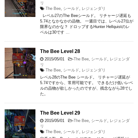
リ
The Bee
,
シールド
,
レジェンダリ
レベル27のThe Beeシールド。 リチャージ遅延も
5.74となかなかの品物。 一週目では、レベル27位が
限界なのかな？ ドロップするHunter Hellquistのレ
ベルは30です …
The Bee Level 28
2015/05/01
-
The Bee
,
シールド
,
レジェンダ
リ
The Bee
,
シールド
,
レジェンダリ
レベル28のThe Bee シールド。 リチャージ遅延が
5.74ですから、常用可能です。 できるだけ低いレベ
ルの品物が欲しかったのですが、残念ながら28でし
た。
The Bee Level 29
2015/05/01
-
The Bee
,
シールド
,
レジェンダ
リ
The Bee
,
シールド
,
レジェンダリ