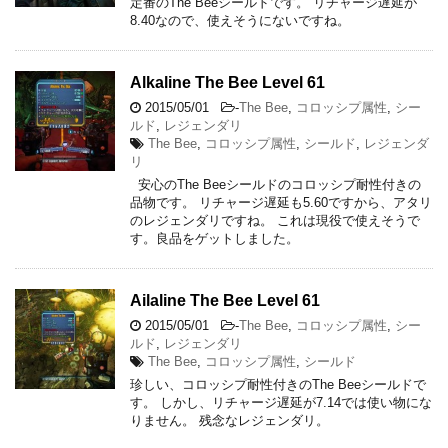
定番のThe Beeシールドです。 リチャージ遅延が
8.40なので、使えそうにないですね。
Alkaline The Bee Level 61
2015/05/01
-
The Bee
,
コロッシプ属性
,
シー
ルド
,
レジェンダリ
The Bee
,
コロッシプ属性
,
シールド
,
レジェンダ
リ
安心のThe Beeシールドのコロッシプ耐性付きの
品物です。 リチャージ遅延も5.60ですから、アタリ
のレジェンダリですね。 これは現役で使えそうで
す。良品をゲットしました。
Ailaline The Bee Level 61
2015/05/01
-
The Bee
,
コロッシプ属性
,
シー
ルド
,
レジェンダリ
The Bee
,
コロッシプ属性
,
シールド
珍しい、コロッシプ耐性付きのThe Beeシールドで
す。 しかし、リチャージ遅延が7.14では使い物にな
りません。 残念なレジェンダリ。