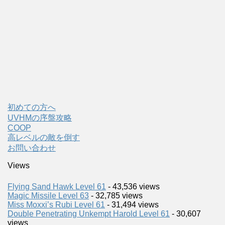
初めての方へ
UVHMの序盤攻略
COOP
高レベルの敵を倒す
お問い合わせ
Views
Flying Sand Hawk Level 61
- 43,536 views
Magic Missile Level 63
- 32,785 views
Miss Moxxi’s Rubi Level 61
- 31,494 views
Double Penetrating Unkempt Harold Level 61
- 30,607
views