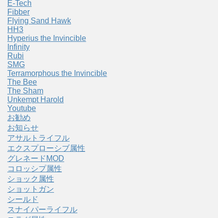
E-Tech
Fibber
Flying Sand Hawk
HH3
Hyperius the Invincible
Infinity
Rubi
SMG
Terramorphous the Invincible
The Bee
The Sham
Unkempt Harold
Youtube
お勧め
お知らせ
アサルトライフル
エクスプローシブ属性
グレネードMOD
コロッシプ属性
ショック属性
ショットガン
シールド
スナイパーライフル