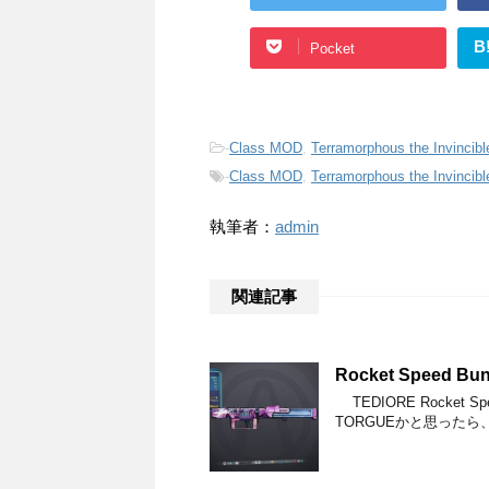
B
Pocket
-
Class MOD
,
Terramorphous the Invincibl
-
Class MOD
,
Terramorphous the Invincibl
執筆者：
admin
関連記事
Rocket Speed Bun
TEDIORE Rocket 
TORGUEかと思った