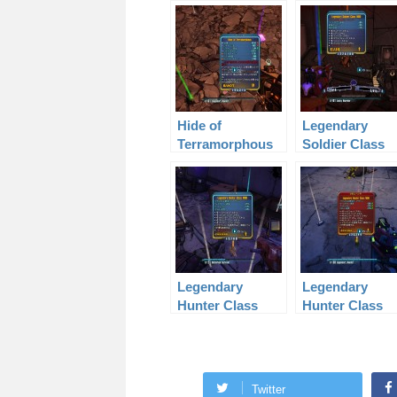
Class MOD Level
Class MOD Lev
50
50
Hide of
Legendary
Terramorphous
Soldier Class
Level 50
MOD Level 61
Legendary
Legendary
Hunter Class
Hunter Class
MOD Level 20
MOD Level 41
Twitter