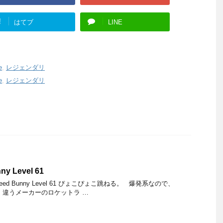
!
はてブ
LINE
e
,
レジェンダリ
e
,
レジェンダリ
ny Level 61
Speed Bunny Level 61 ぴょこぴょこ跳ねる。 爆発系なので、
ら、違うメーカーのロケットラ …