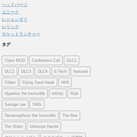
ヘッドパーツ
ユニーク
レジェンダリ
レリック
ロケットランチャー
タグ
Class MOD
Conference Call
DLC1
DLC2
DLC3
DLC4
E-Tech
featured
Fibber
Flying Sand Hawk
HH3
Hyperius the Invincible
Infinity
Rubi
Savage Lee
SMG
Terramorphous the Invincible
The Bee
The Sham
Unkempt Harold