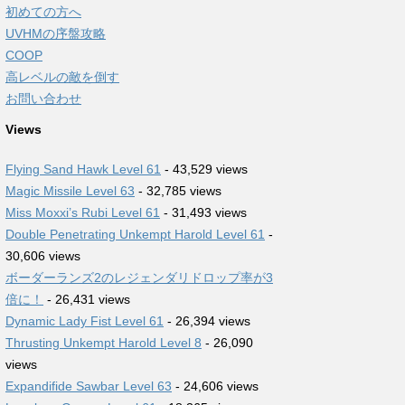
初めての方へ
UVHMの序盤攻略
COOP
高レベルの敵を倒す
お問い合わせ
Views
Flying Sand Hawk Level 61
- 43,529 views
Magic Missile Level 63
- 32,785 views
Miss Moxxi’s Rubi Level 61
- 31,493 views
Double Penetrating Unkempt Harold Level 61
-
30,606 views
ボーダーランズ2のレジェンダリドロップ率が3
倍に！
- 26,431 views
Dynamic Lady Fist Level 61
- 26,394 views
Thrusting Unkempt Harold Level 8
- 26,090
views
Expandifide Sawbar Level 63
- 24,606 views