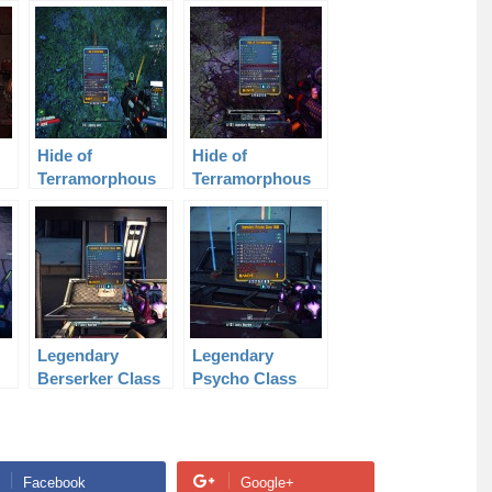
el
Class MOD Level
Class MOD Level
50
50
Hide of
Hide of
Terramorphous
Terramorphous
Level 61
Level 50
Legendary
Legendary
Berserker Class
Psycho Class
MOD Level 61
MOD Level 61
Facebook
Google+