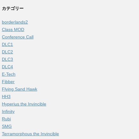
カテゴリー
borderlands2
Class MOD
Conference Call
DLC1
DLC2
DLC3
DLC4
E-Tech
Fibber
Flying Sand Hawk
HH3
Hyperius the Invincible
Infinity
Rubi
SMG
Terramorphous the Invincible