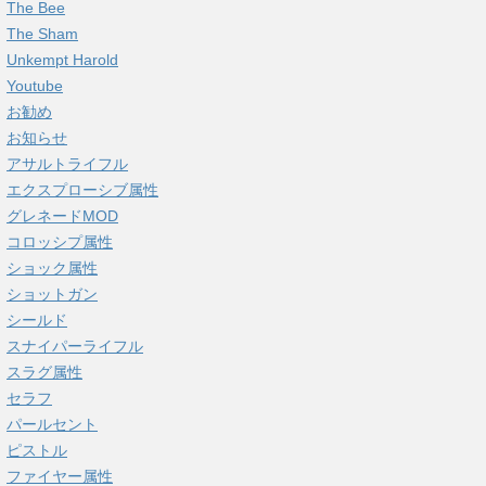
The Bee
The Sham
Unkempt Harold
Youtube
お勧め
お知らせ
アサルトライフル
エクスプローシブ属性
グレネードMOD
コロッシプ属性
ショック属性
ショットガン
シールド
スナイパーライフル
スラグ属性
セラフ
パールセント
ピストル
ファイヤー属性