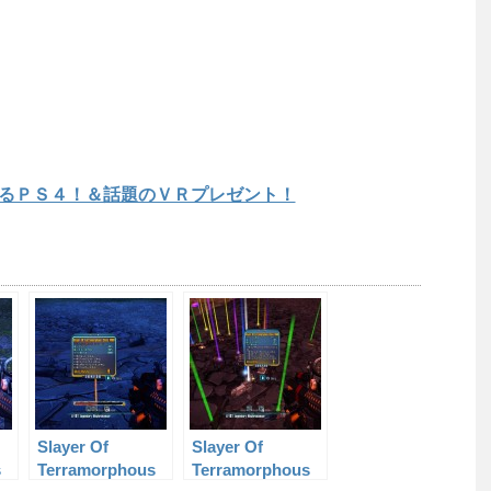
るＰＳ４！＆話題のＶＲプレゼント！
Slayer Of
Slayer Of
s
Terramorphous
Terramorphous