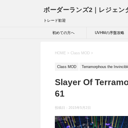
ボーダーランズ2｜レジェン
トレード歓迎
初めての方へ
UVHMの序盤攻略
HOME
>
Class MOD
>
Class MOD
Terramorphous the Invincibl
Slayer Of Terram
61
投稿日：
2015年5月2日