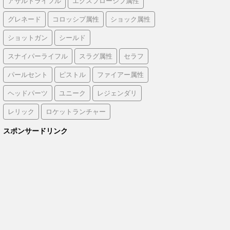
アサルトライフル
エクスプローシブ属性
グレネード
コロッシプ属性
ショック属性
ショットガン
シールド
スナイパーライフル
スラグ属性
セラフ
パールセント
ピストル
ファイアー属性
ヘッドパーツ
ユニーク
レジェンダリ
レリック
ロケットランチャー
スポンサードリンク