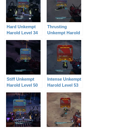
Hard Unkempt
Thrusting
Harold Level 34
Unkempt Harold
Level 50
Stiff Unkempt
Intense Unkempt
Harold Level 50
Harold Level 53