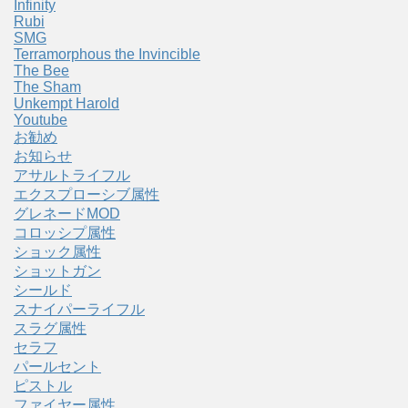
Infinity
Rubi
SMG
Terramorphous the Invincible
The Bee
The Sham
Unkempt Harold
Youtube
お勧め
お知らせ
アサルトライフル
エクスプローシブ属性
グレネードMOD
コロッシプ属性
ショック属性
ショットガン
シールド
スナイパーライフル
スラグ属性
セラフ
パールセント
ピストル
ファイヤー属性