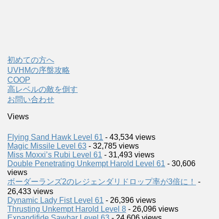
初めての方へ
UVHMの序盤攻略
COOP
高レベルの敵を倒す
お問い合わせ
Views
Flying Sand Hawk Level 61
- 43,534 views
Magic Missile Level 63
- 32,785 views
Miss Moxxi’s Rubi Level 61
- 31,493 views
Double Penetrating Unkempt Harold Level 61
- 30,606
views
ボーダーランズ2のレジェンダリドロップ率が3倍に！
-
26,433 views
Dynamic Lady Fist Level 61
- 26,396 views
Thrusting Unkempt Harold Level 8
- 26,096 views
Expandifide Sawbar Level 63
- 24,606 views