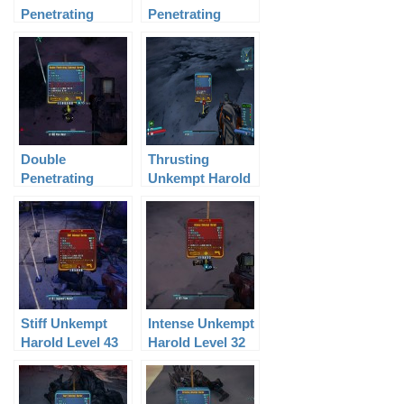
Penetrating
Penetrating
Unkempt Harold
Unkempt Harold
Level 32
Level 53
Double
Thrusting
Penetrating
Unkempt Harold
Unkempt Harold
Level 8
Level 48
Stiff Unkempt
Intense Unkempt
Harold Level 43
Harold Level 32