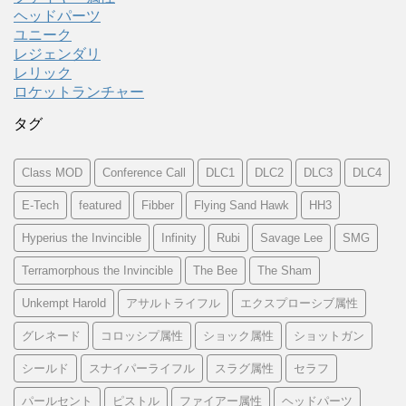
ヘッドパーツ
ユニーク
レジェンダリ
レリック
ロケットランチャー
タグ
Class MOD
Conference Call
DLC1
DLC2
DLC3
DLC4
E-Tech
featured
Fibber
Flying Sand Hawk
HH3
Hyperius the Invincible
Infinity
Rubi
Savage Lee
SMG
Terramorphous the Invincible
The Bee
The Sham
Unkempt Harold
アサルトライフル
エクスプローシブ属性
グレネード
コロッシプ属性
ショック属性
ショットガン
シールド
スナイパーライフル
スラグ属性
セラフ
パールセント
ピストル
ファイアー属性
ヘッドパーツ