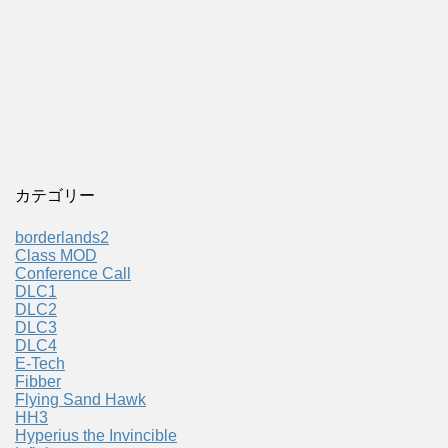
カテゴリー
borderlands2
Class MOD
Conference Call
DLC1
DLC2
DLC3
DLC4
E-Tech
Fibber
Flying Sand Hawk
HH3
Hyperius the Invincible