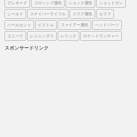
グレネード
コロッシプ属性
ショック属性
ショットガン
シールド
スナイパーライフル
スラグ属性
セラフ
パールセント
ピストル
ファイアー属性
ヘッドパーツ
ユニーク
レジェンダリ
レリック
ロケットランチャー
スポンサードリンク