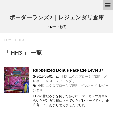
ボーダーランズ2｜レジェンダリ倉庫
トレード歓迎
HOME
>
HH3
「 HH3 」 一覧
Rubberized Bonus Package Level 37
2015/05/01
-
HH3
,
エクスプローシブ属性
,
グ
レネードMOD
,
レジェンダリ
HH3
,
エクスプローシブ属性
,
グレネード
,
レジェ
ンダリ
HH3の雪だるまを倒したあとに、マーカスの列車か
らいただける宝箱に入っていたグレネードです。 正
直言って、あまり使えませんでした。