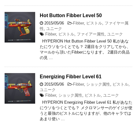
Hot Button Fibber Level 50
2015/05/06
-
Fibber
,
ピストル
,
ファイヤー属
性
,
ユニーク
Fibber
,
ピストル
,
ファイアー属性
,
ユニーク
HYPERION Hot Button Fibber Level 50 私があな
たにウソをつくとでも？ 2週目をクリアしてから、
マールから頂いたFibberになります。 2週目の良品
の見 …
Energizing Fibber Level 61
2015/05/06
-
Fibber
,
ショック属性
,
ピストル
,
ユニーク
Fibber
,
ショック属性
,
ピストル
,
ユニーク
HYPERION Energizing Fibber Level 61 私があなた
にウソをつくとでも？ メクロマンサーのゲイジが使
うと最強のピストルになりますが、他のキャラでは
あまり使い …