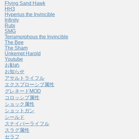
Flying Sand Hawk
HH3
Hyperius the Invincible
Infinity
Rubi
SMG
Terramorphous the Invincible
The Bee
The Sham
Unkempt Harold
Youtube
お勧め
お知らせ
アサルトライフル
エクスプローシブ属性
グレネードMOD
コロッシプ属性
ショック属性
ショットガン
シールド
スナイパーライフル
スラグ属性
セラフ