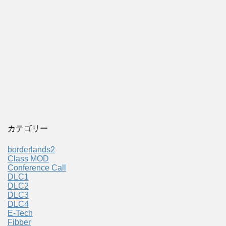
カテゴリー
borderlands2
Class MOD
Conference Call
DLC1
DLC2
DLC3
DLC4
E-Tech
Fibber