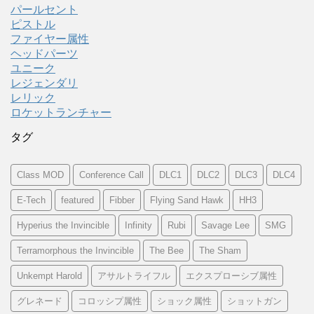
パールセント
ピストル
ファイヤー属性
ヘッドパーツ
ユニーク
レジェンダリ
レリック
ロケットランチャー
タグ
Class MOD
Conference Call
DLC1
DLC2
DLC3
DLC4
E-Tech
featured
Fibber
Flying Sand Hawk
HH3
Hyperius the Invincible
Infinity
Rubi
Savage Lee
SMG
Terramorphous the Invincible
The Bee
The Sham
Unkempt Harold
アサルトライフル
エクスプローシブ属性
グレネード
コロッシプ属性
ショック属性
ショットガン