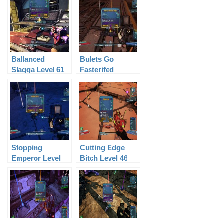
Ballanced
Bulets Go
Slagga Level 61
Fasterifed
Slagga Level 61
Stopping
Cutting Edge
Emperor Level
Bitch Level 46
60