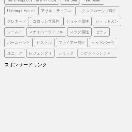
Terramorphous the Invincible
The Bee
The Sham
Unkempt Harold
アサルトライフル
エクスプローシブ属性
グレネード
コロッシプ属性
ショック属性
ショットガン
シールド
スナイパーライフル
スラグ属性
セラフ
パールセント
ピストル
ファイアー属性
ヘッドパーツ
ユニーク
レジェンダリ
レリック
ロケットランチャー
スポンサードリンク