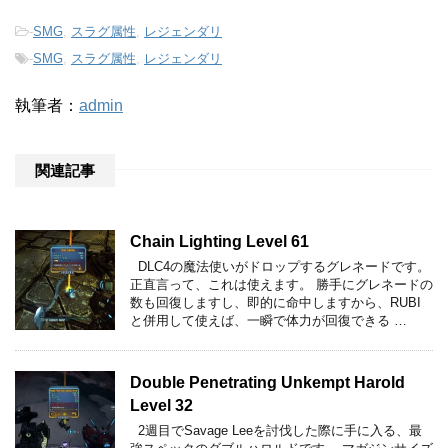
-
SMG
,
スラグ属性
,
レジェンダリ
-
SMG
,
スラグ属性
,
レジェンダリ
執筆者：
admin
関連記事
Chain Lighting Level 61
DLC4の魔法使いがドロップするグレネードです。
正直言って、これは使えます。 勝手にグレネードの
数も回復しますし、即的に命中しますから、RUBI
と併用して使えば、一瞬で体力が回復できる …
Double Penetrating Unkempt Harold
Level 32
2週目でSavage Leeを討伐した際に手に入る、最