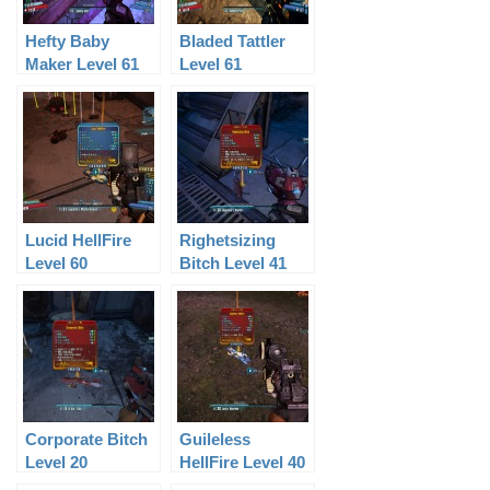
Hefty Baby
Bladed Tattler
Maker Level 61
Level 61
Lucid HellFire
Righetsizing
Level 60
Bitch Level 41
Corporate Bitch
Guileless
Level 20
HellFire Level 40