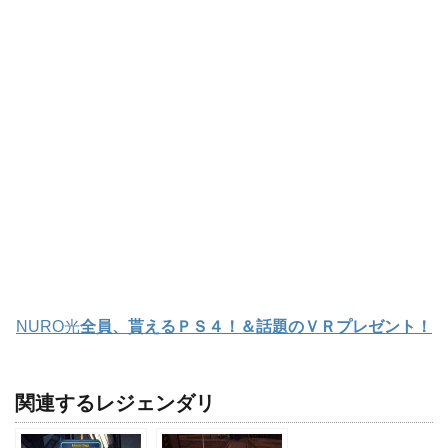
NURO光
全員、貰えるＰＳ４！＆話題のＶＲプレゼント！
関連するレジェンダリ