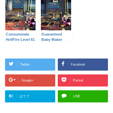
Consummate
Guaranteed
HellFire Level 61
Baby Maker
Level 61
Twitter
Facebook
Google+
Pocket
B!
はてブ
LINE