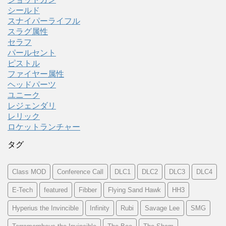
シールド
スナイパーライフル
スラグ属性
セラフ
パールセント
ピストル
ファイヤー属性
ヘッドパーツ
ユニーク
レジェンダリ
レリック
ロケットランチャー
タグ
Class MOD
Conference Call
DLC1
DLC2
DLC3
DLC4
E-Tech
featured
Fibber
Flying Sand Hawk
HH3
Hyperius the Invincible
Infinity
Rubi
Savage Lee
SMG