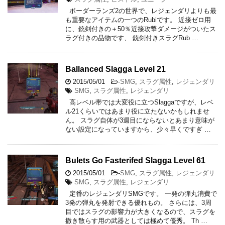
ボーダーランズ2の世界で、レジェンダリよりも最
も重要なアイテムの一つのRubiです。 近接ゼロ用
に、銃剣付きの＋50％近接攻撃ダメージがついたス
ラグ付きの品物です、 銃剣付きスラグRub …
Ballanced Slagga Level 21
2015/05/01
-
SMG
,
スラグ属性
,
レジェンダリ
SMG
,
スラグ属性
,
レジェンダリ
高レベル帯では大変役に立つSlaggaですが、レベ
ル21くらいではあまり役に立たないかもしれませ
ん。 スラグ自体が3週目にならないとあまり意味が
ない設定になっていますから、少々早くですぎ …
Bulets Go Fasterifed Slagga Level 61
2015/05/01
-
SMG
,
スラグ属性
,
レジェンダリ
SMG
,
スラグ属性
,
レジェンダリ
定番のレジェンダリSMGです。 一発の弾丸消費で
3発の弾丸を発射できる優れもの。 さらには、3周
目ではスラグの影響力が大きくなるので、スラグを
撒き散らす用の武器としては極めて優秀。 Th …