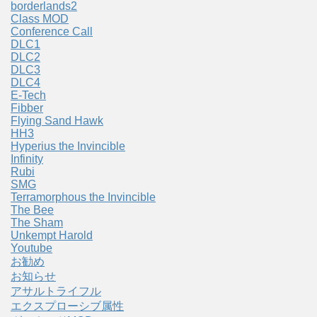
borderlands2
Class MOD
Conference Call
DLC1
DLC2
DLC3
DLC4
E-Tech
Fibber
Flying Sand Hawk
HH3
Hyperius the Invincible
Infinity
Rubi
SMG
Terramorphous the Invincible
The Bee
The Sham
Unkempt Harold
Youtube
お勧め
お知らせ
アサルトライフル
エクスプローシブ属性