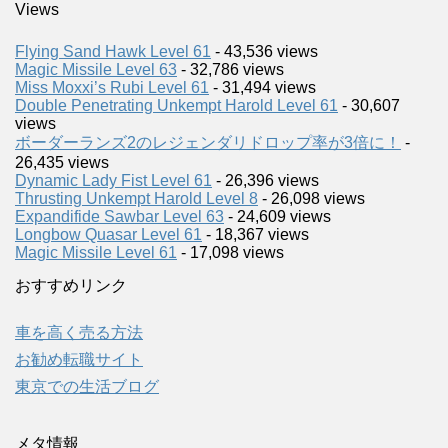
Views
Flying Sand Hawk Level 61
- 43,536 views
Magic Missile Level 63
- 32,786 views
Miss Moxxi’s Rubi Level 61
- 31,494 views
Double Penetrating Unkempt Harold Level 61
- 30,607
views
ボーダーランズ2のレジェンダリドロップ率が3倍に！
-
26,435 views
Dynamic Lady Fist Level 61
- 26,396 views
Thrusting Unkempt Harold Level 8
- 26,098 views
Expandifide Sawbar Level 63
- 24,609 views
Longbow Quasar Level 61
- 18,367 views
Magic Missile Level 61
- 17,098 views
おすすめリンク
車を高く売る方法
お勧め転職サイト
東京での生活ブログ
メタ情報