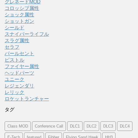
グレネードMOD
コロッシプ属性
ショック属性
ショットガン
シールド
スナイパーライフル
スラグ属性
セラフ
パールセント
ピストル
ファイヤー属性
ヘッドパーツ
ユニーク
レジェンダリ
レリック
ロケットランチャー
タグ
Class MOD
Conference Call
DLC1
DLC2
DLC3
DLC4
E-Tech
featured
Fibber
Flying Sand Hawk
HH3