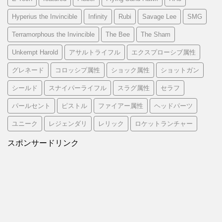
Hyperius the Invincible
Infinity
Rubi
Savage Lee
SMG
Terramorphous the Invincible
The Bee
The Sham
Unkempt Harold
アサルトライフル
エクスプローシブ属性
グレネード
コロッシプ属性
ショック属性
ショットガン
シールド
スナイパーライフル
スラグ属性
セラフ
パールセント
ピストル
ファイアー属性
ヘッドパーツ
ユニーク
レジェンダリ
レリック
ロケットランチャー
スポンサードリンク