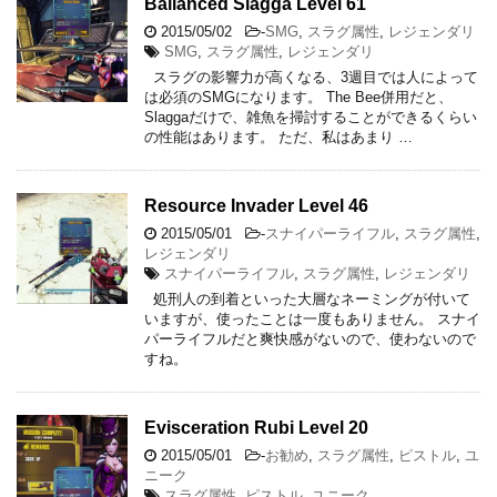
Ballanced Slagga Level 61
2015/05/02
-
SMG
,
スラグ属性
,
レジェンダリ
SMG
,
スラグ属性
,
レジェンダリ
スラグの影響力が高くなる、3週目では人によって
は必須のSMGになります。 The Bee併用だと、
Slaggaだけで、雑魚を掃討することができるくらい
の性能はあります。 ただ、私はあまり …
Resource Invader Level 46
2015/05/01
-
スナイパーライフル
,
スラグ属性
,
レジェンダリ
スナイパーライフル
,
スラグ属性
,
レジェンダリ
処刑人の到着といった大層なネーミングが付いて
いますが、使ったことは一度もありません。 スナイ
パーライフルだと爽快感がないので、使わないので
すね。
Evisceration Rubi Level 20
2015/05/01
-
お勧め
,
スラグ属性
,
ピストル
,
ユ
ニーク
スラグ属性
,
ピストル
,
ユニーク