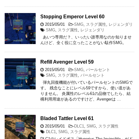
Stopping Emperor Level 60
2015/05/01
-
SMG
,
スラグ属性
,
レジェンダリ
SMG
,
スラグ属性
,
レジェンダリ
あいつ専用だ？、いったい誰専用なのか知りませ
んけど、全く役に立ったことがない駄作SMG。
Refill Avenger Level 59
2015/05/01
-
SMG
,
パールセント
SMG
,
スラグ属性
,
パールセント
弾丸回復機能が付いているパールセントのSMGで
す。 残念なことにレベル59ですから、使い道があ
りません。 炎属性のレベル61の品物でしたら、結
構利用用途があるのですけど、Avengerは …
Bladed Tattler Level 61
2015/05/01
-
DLC1
,
SMG
,
スラグ属性
DLC1
,
SMG
,
スラグ属性
DLC1のレイドボス「Hyperius The Invincible」がド