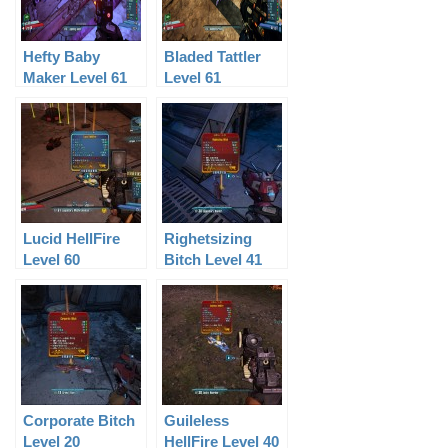
Hefty Baby
Bladed Tattler
Maker Level 61
Level 61
Lucid HellFire
Righetsizing
Level 60
Bitch Level 41
Corporate Bitch
Guileless
Level 20
HellFire Level 40