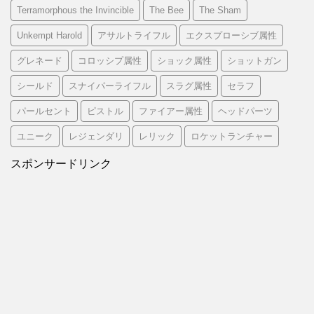
Terramorphous the Invincible
The Bee
The Sham
Unkempt Harold
アサルトライフル
エクスプローシブ属性
グレネード
コロッシプ属性
ショック属性
ショットガン
シールド
スナイパーライフル
スラグ属性
セラフ
パールセント
ピストル
ファイアー属性
ヘッドパーツ
ユニーク
レジェンダリ
レリック
ロケットランチャー
スポンサードリンク