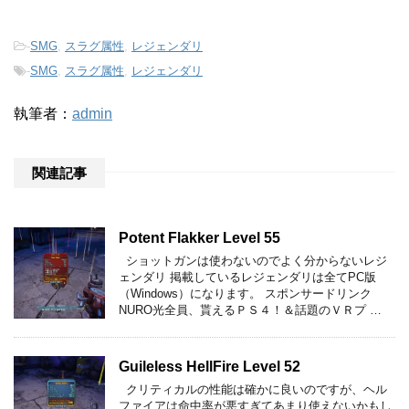
-
SMG
,
スラグ属性
,
レジェンダリ
-
SMG
,
スラグ属性
,
レジェンダリ
執筆者：
admin
関連記事
Potent Flakker Level 55
ショットガンは使わないのでよく分からないレジ
ェンダリ 掲載しているレジェンダリは全てPC版
（Windows）になります。 スポンサードリンク
NURO光全員、貰えるＰＳ４！＆話題のＶＲプ …
Guileless HellFire Level 52
クリティカルの性能は確かに良いのですが、ヘル
ファイアは命中率が悪すぎてあまり使えないかもし