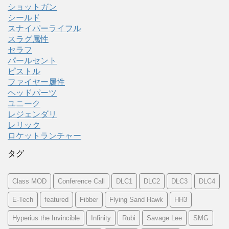
ショットガン
シールド
スナイパーライフル
スラグ属性
セラフ
パールセント
ピストル
ファイヤー属性
ヘッドパーツ
ユニーク
レジェンダリ
レリック
ロケットランチャー
タグ
Class MOD
Conference Call
DLC1
DLC2
DLC3
DLC4
E-Tech
featured
Fibber
Flying Sand Hawk
HH3
Hyperius the Invincible
Infinity
Rubi
Savage Lee
SMG