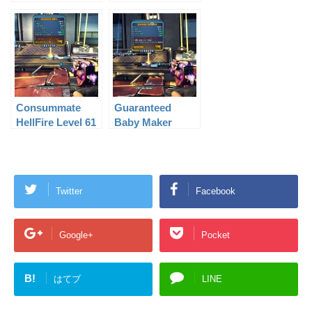
Consummate
Guaranteed
HellFire Level 61
Baby Maker
Level 61
Twitter
Facebook
Google+
Pocket
B!
はてブ
LINE