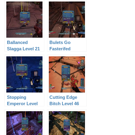
Ballanced
Bulets Go
Slagga Level 21
Fasterifed
Slagga Level 61
Stopping
Cutting Edge
Emperor Level
Bitch Level 46
60