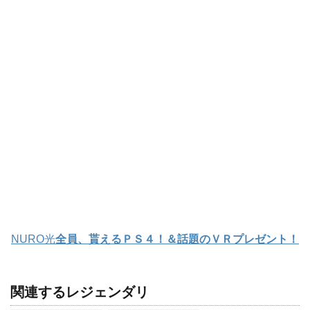
NURO光
全員、貰えるＰＳ４！＆話題のＶＲプレゼント！
関連するレジェンダリ