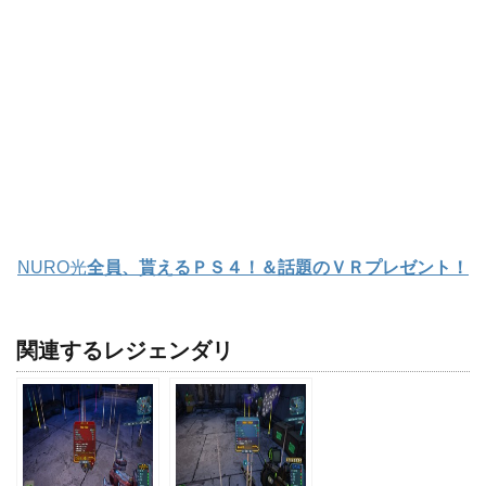
NURO光
全員、貰えるＰＳ４！＆話題のＶＲプレゼント！
関連するレジェンダリ