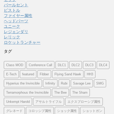
パールセント
ピストル
ファイヤー属性
ヘッドパーツ
ユニーク
レジェンダリ
レリック
ロケットランチャー
タグ
Class MOD
Conference Call
DLC1
DLC2
DLC3
DLC4
E-Tech
featured
Fibber
Flying Sand Hawk
HH3
Hyperius the Invincible
Infinity
Rubi
Savage Lee
SMG
Terramorphous the Invincible
The Bee
The Sham
Unkempt Harold
アサルトライフル
エクスプローシブ属性
グレネード
コロッシプ属性
ショック属性
ショットガン