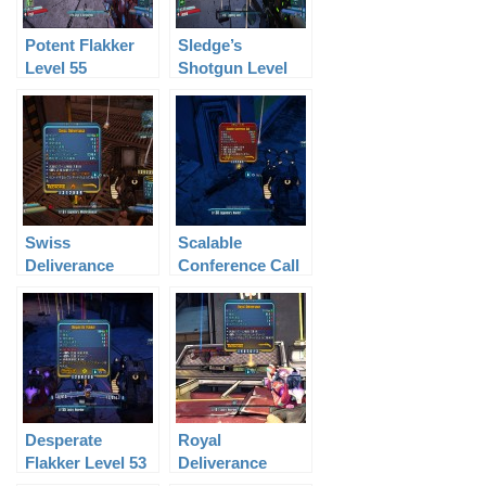
Potent Flakker
Sledge’s
Level 55
Shotgun Level
61
Swiss
Scalable
Deliverance
Conference Call
Level 60
level 43
Desperate
Royal
Flakker Level 53
Deliverance
Level 61