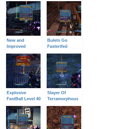
New and
Bulets Go
Improved
Fasterifed
Deliverance
Slagga Level 61
Level 61
Explosive
Slayer Of
FastBall Level 40
Terramorphous
Class MOD Level
50