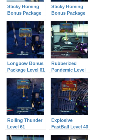
Sticky Homing
Sticky Homing
Bonus Package
Bonus Package
Level 31
Level 61
Longbow Bonus
Rubberized
Package Level 61
Pandemic Level
61
Rolling Thunder
Explosive
Level 61
FastBall Level 40