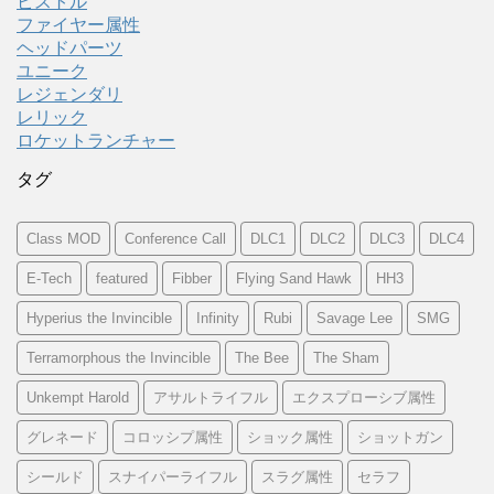
ピストル
ファイヤー属性
ヘッドパーツ
ユニーク
レジェンダリ
レリック
ロケットランチャー
タグ
Class MOD
Conference Call
DLC1
DLC2
DLC3
DLC4
E-Tech
featured
Fibber
Flying Sand Hawk
HH3
Hyperius the Invincible
Infinity
Rubi
Savage Lee
SMG
Terramorphous the Invincible
The Bee
The Sham
Unkempt Harold
アサルトライフル
エクスプローシブ属性
グレネード
コロッシプ属性
ショック属性
ショットガン
シールド
スナイパーライフル
スラグ属性
セラフ