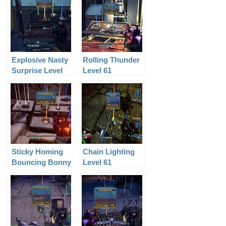
Explosive Nasty
Rolling Thunder
Surprise Level
Level 61
61
Sticky Homing
Chain Lighting
Bouncing Bonny
Level 61
Level 50