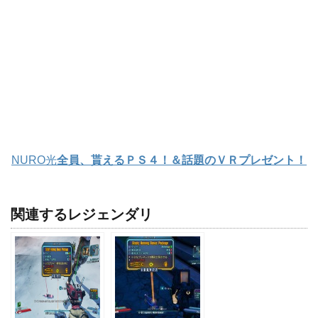
NURO光
全員、貰えるＰＳ４！＆話題のＶＲプレゼント！
関連するレジェンダリ