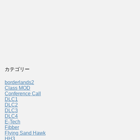
カテゴリー
borderlands2
Class MOD
Conference Call
DLC1
DLC2
DLC3
DLC4
E-Tech
Fibber
Flying Sand Hawk
HH3