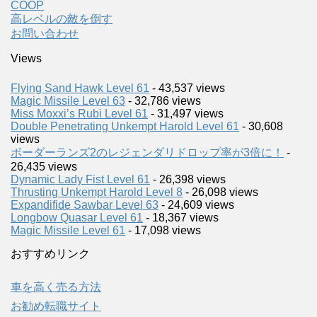
COOP
高レベルの敵を倒す
お問い合わせ
Views
Flying Sand Hawk Level 61
- 43,537 views
Magic Missile Level 63
- 32,786 views
Miss Moxxi’s Rubi Level 61
- 31,497 views
Double Penetrating Unkempt Harold Level 61
- 30,608
views
ボーダーランズ2のレジェンダリドロップ率が3倍に！
-
26,435 views
Dynamic Lady Fist Level 61
- 26,398 views
Thrusting Unkempt Harold Level 8
- 26,098 views
Expandifide Sawbar Level 63
- 24,609 views
Longbow Quasar Level 61
- 18,367 views
Magic Missile Level 61
- 17,098 views
おすすめリンク
車を高く売る方法
お勧め転職サイト