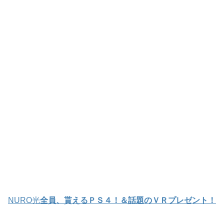
NURO光
全員、貰えるＰＳ４！＆話題のＶＲプレゼント！