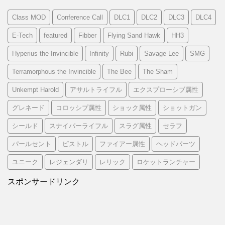
Class MOD
Conference Call
DLC1
DLC2
DLC3
DLC4
E-Tech
featured
Fibber
Flying Sand Hawk
HH3
Hyperius the Invincible
Infinity
Rubi
Savage Lee
SMG
Terramorphous the Invincible
The Bee
The Sham
Unkempt Harold
アサルトライフル
エクスプローシブ属性
グレネード
コロッシプ属性
ショック属性
ショットガン
シールド
スナイパーライフル
スラグ属性
セラフ
パールセント
ピストル
ファイアー属性
ヘッドパーツ
ユニーク
レジェンダリ
レリック
ロケットランチャー
スポンサードリンク