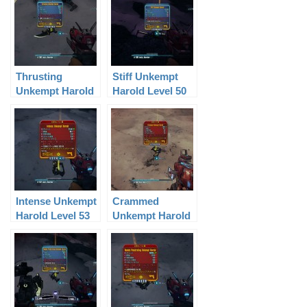
Thrusting
Stiff Unkempt
Unkempt Harold
Harold Level 50
Level 50
Intense Unkempt
Crammed
Harold Level 53
Unkempt Harold
Level 49