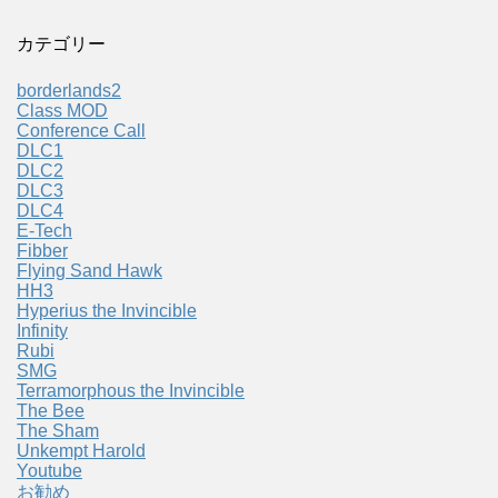
カテゴリー
borderlands2
Class MOD
Conference Call
DLC1
DLC2
DLC3
DLC4
E-Tech
Fibber
Flying Sand Hawk
HH3
Hyperius the Invincible
Infinity
Rubi
SMG
Terramorphous the Invincible
The Bee
The Sham
Unkempt Harold
Youtube
お勧め