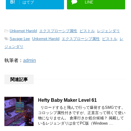
B!
はてブ
LINE
-
Unkempt Harold
,
エクスプローシブ属性
,
ピストル
,
レジェンダリ
-
Savage Lee
,
Unkempt Harold
,
エクスプローシブ属性
,
ピストル
,
レ
ジェンダリ
執筆者：
admin
関連記事
Hefty Baby Maker Level 61
リロードすると飛んで行って爆発するSMGです。
コロッシプ属性付きですが、正直言って弱くて使い
物になりません。 倉庫行きか処分候補？ 掲載して
いるレジェンダリは全てPC版（Windows …