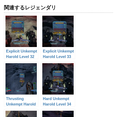
関連するレジェンダリ
Explicit Unkempt
Explicit Unkempt
Harold Level 32
Harold Level 33
Thrusting
Hard Unkempt
Unkempt Harold
Harold Level 34
Level 8