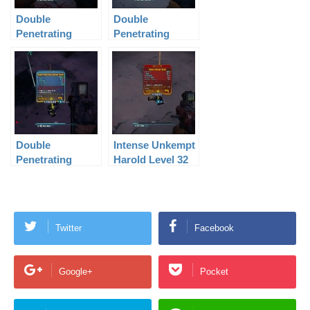
Double
Double
Penetrating
Penetrating
Unkempt Harold
Unkempt Harold
Level 32
Level 53
Double
Intense Unkempt
Penetrating
Harold Level 32
Unkempt Harold
Level 48
Twitter
Facebook
Google+
Pocket