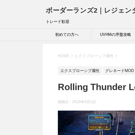
ボーダーランズ2｜レジェン
トレード歓迎
初めての方へ
UVHMの序盤攻略
HOME
>
エクスプローシブ属性
>
エクスプローシブ属性
グレネードMOD
Rolling Thunder L
投稿日：
2015年5月1日