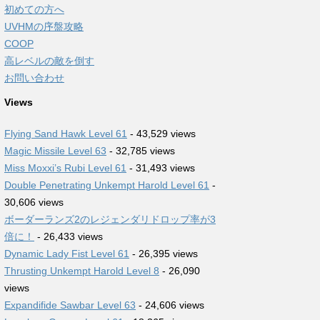
初めての方へ
UVHMの序盤攻略
COOP
高レベルの敵を倒す
お問い合わせ
Views
Flying Sand Hawk Level 61
- 43,529 views
Magic Missile Level 63
- 32,785 views
Miss Moxxi’s Rubi Level 61
- 31,493 views
Double Penetrating Unkempt Harold Level 61
-
30,606 views
ボーダーランズ2のレジェンダリドロップ率が3
倍に！
- 26,433 views
Dynamic Lady Fist Level 61
- 26,395 views
Thrusting Unkempt Harold Level 8
- 26,090
views
Expandifide Sawbar Level 63
- 24,606 views