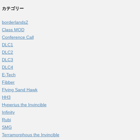
カテゴリー
borderlands2
Class MOD
Conference Call
DLC1
DLC2
DLC3
DLC4
E-Tech
Fibber
Flying Sand Hawk
HH3
Hyperius the Invincible
Infinity
Rubi
SMG
Terramorphous the Invincible