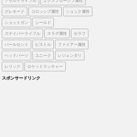
アサルトライフル
エクスプローシブ属性
グレネード
コロッシプ属性
ショック属性
ショットガン
シールド
スナイパーライフル
スラグ属性
セラフ
パールセント
ピストル
ファイアー属性
ヘッドパーツ
ユニーク
レジェンダリ
レリック
ロケットランチャー
スポンサードリンク