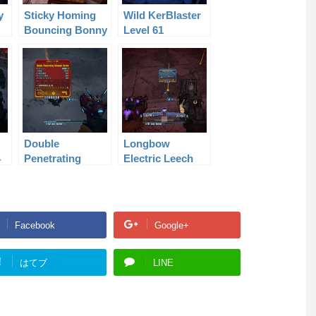
y
Sticky Homing
Wild KerBlaster
Bouncing Bonny
Level 61
Level 50
Double
Longbow
4
Penetrating
Electric Leech
Unkempt Harold
Level 60
Level 53
Facebook
Google+
!
はてブ
LINE