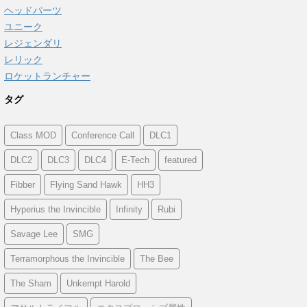
ヘッドパーツ
ユニーク
レジェンダリ
レリック
ロケットランチャー
タグ
Class MOD
Conference Call
DLC1
DLC2
DLC3
DLC4
E-Tech
featured
Fibber
Flying Sand Hawk
HH3
Hyperius the Invincible
Infinity
Rubi
Savage Lee
SMG
Terramorphous the Invincible
The Bee
The Sham
Unkempt Harold