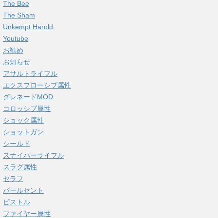
The Bee
The Sham
Unkempt Harold
Youtube
お勧め
お知らせ
アサルトライフル
エクスプローシブ属性
グレネードMOD
コロッシプ属性
ショック属性
ショットガン
シールド
スナイパーライフル
スラグ属性
セラフ
パールセント
ピストル
ファイヤー属性