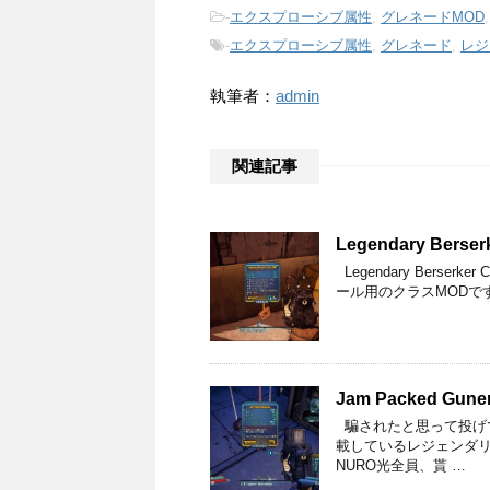
-
エクスプローシブ属性
,
グレネードMOD
-
エクスプローシブ属性
,
グレネード
,
レジ
執筆者：
admin
関連記事
Legendary Berser
Legendary Berser
ール用のクラスMODで
Jam Packed Guner
騙されたと思って投げて
載しているレジェンダリは
NURO光全員、貰 …