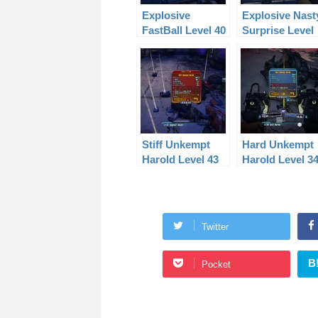
Explosive
Explosive Nast
FastBall Level 40
Surprise Level
61
Stiff Unkempt
Hard Unkempt
Harold Level 43
Harold Level 3
Twitter
B
Pocket