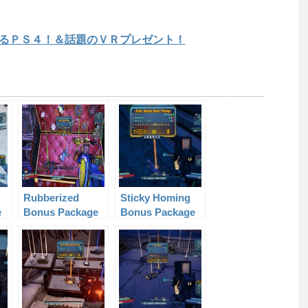
るＰＳ４！＆話題のＶＲプレゼント！
Rubberized
Sticky Homing
e
Bonus Package
Bonus Package
Level 37
Level 61