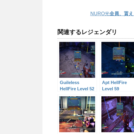
NURO光
全員、貰え
関連するレジェンダリ
Guileless
Apt HellFire
HellFire Level 52
Level 59