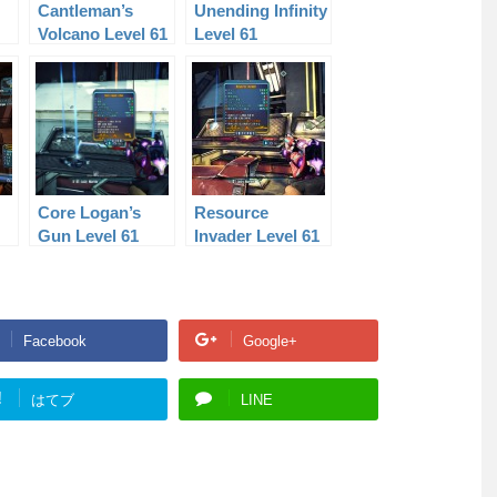
Cantleman’s
Unending Infinity
Volcano Level 61
Level 61
Core Logan’s
Resource
Gun Level 61
Invader Level 61
Facebook
Google+
!
はてブ
LINE