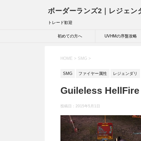
ボーダーランズ2｜レジェン
トレード歓迎
初めての方へ
UVHMの序盤攻略
HOME
>
SMG
>
SMG
ファイヤー属性
レジェンダリ
Guileless HellFire
投稿日：
2015年5月1日