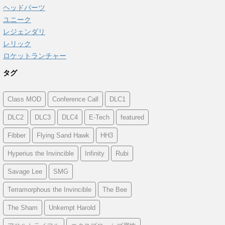
ヘッドパーツ
ユニーク
レジェンダリ
レリック
ロケットランチャー
タグ
Class MOD
Conference Call
DLC1
DLC2
DLC3
DLC4
E-Tech
featured
Fibber
Flying Sand Hawk
HH3
Hyperius the Invincible
Infinity
Rubi
Savage Lee
SMG
Terramorphous the Invincible
The Bee
The Sham
Unkempt Harold