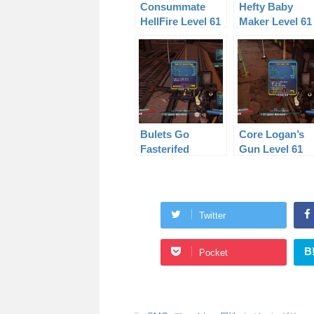
Consummate
Hefty Baby
HellFire Level 61
Maker Level 61
Bulets Go
Core Logan’s
Fasterifed
Gun Level 61
Slagga Level 61
Twitter
B
Pocket