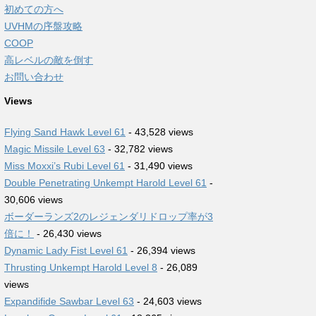
初めての方へ
UVHMの序盤攻略
COOP
高レベルの敵を倒す
お問い合わせ
Views
Flying Sand Hawk Level 61
- 43,528 views
Magic Missile Level 63
- 32,782 views
Miss Moxxi’s Rubi Level 61
- 31,490 views
Double Penetrating Unkempt Harold Level 61
-
30,606 views
ボーダーランズ2のレジェンダリドロップ率が3
倍に！
- 26,430 views
Dynamic Lady Fist Level 61
- 26,394 views
Thrusting Unkempt Harold Level 8
- 26,089
views
Expandifide Sawbar Level 63
- 24,603 views