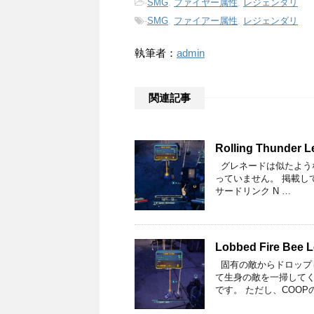
-
SMG
,
ファイヤー属性
,
レジェンダリ
-
SMG
,
ファイアー属性
,
レジェンダリ
執筆者：
admin
関連記事
Rolling Thunder L
グレネードは似たよう
っていません。 掲載して
サードリンク N …
Lobbed Fire Bee L
固有の敵からドロップ
て生身の敵を一掃して
です。 ただし、COOP