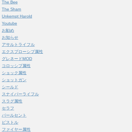
The Bee
The Sham
Unkempt Harold
Youtube
お勧め
お知らせ
アサルトライフル
エクスプローシブ属性
グレネードMOD
コロッシプ属性
ショック属性
ショットガン
シールド
スナイパーライフル
スラグ属性
セラフ
パールセント
ピストル
ファイヤー属性