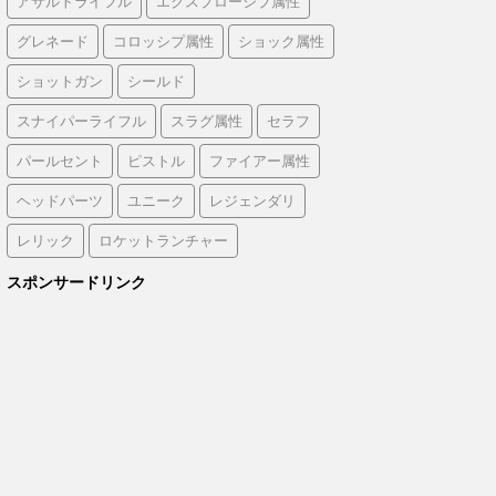
アサルトライフル
エクスプローシブ属性
グレネード
コロッシプ属性
ショック属性
ショットガン
シールド
スナイパーライフル
スラグ属性
セラフ
パールセント
ピストル
ファイアー属性
ヘッドパーツ
ユニーク
レジェンダリ
レリック
ロケットランチャー
スポンサードリンク