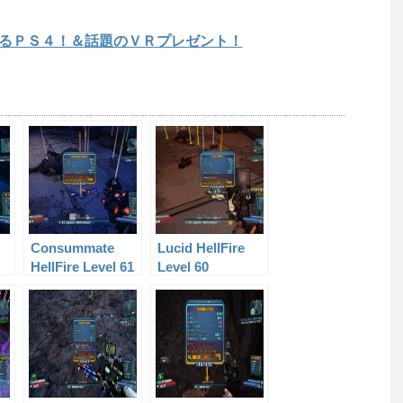
るＰＳ４！＆話題のＶＲプレゼント！
Consummate
Lucid HellFire
HellFire Level 61
Level 60