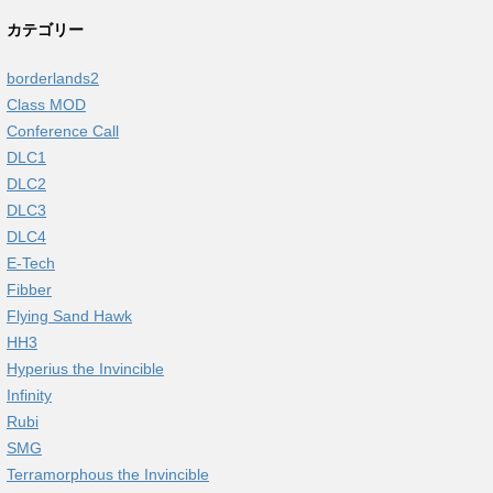
カテゴリー
borderlands2
Class MOD
Conference Call
DLC1
DLC2
DLC3
DLC4
E-Tech
Fibber
Flying Sand Hawk
HH3
Hyperius the Invincible
Infinity
Rubi
SMG
Terramorphous the Invincible