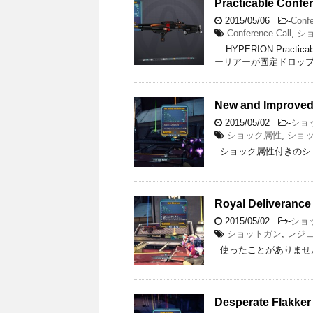
Practicable Confer
2015/05/06
-
Confe
Conference Call
,
シ
HYPERION Practica
ーリアーが固定ドロップ
New and Improved 
2015/05/02
-
ショ
ショック属性
,
ショ
ショック属性付きのシ
Royal Deliverance
2015/05/02
-
ショ
ショットガン
,
レジ
使ったことがありませ
Desperate Flakker