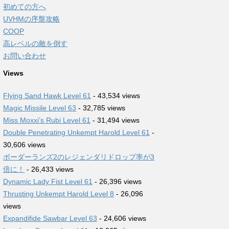
初めての方へ
UVHMの序盤攻略
COOP
高レベルの敵を倒す
お問い合わせ
Views
Flying Sand Hawk Level 61
- 43,534 views
Magic Missile Level 63
- 32,785 views
Miss Moxxi’s Rubi Level 61
- 31,494 views
Double Penetrating Unkempt Harold Level 61
-
30,606 views
ボーダーランズ2のレジェンダリドロップ率が3
倍に！
- 26,433 views
Dynamic Lady Fist Level 61
- 26,396 views
Thrusting Unkempt Harold Level 8
- 26,096
views
Expandifide Sawbar Level 63
- 24,606 views