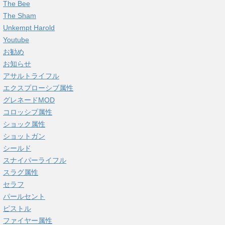
The Bee
The Sham
Unkempt Harold
Youtube
お勧め
お知らせ
アサルトライフル
エクスプローシブ属性
グレネードMOD
コロッシプ属性
ショック属性
ショットガン
シールド
スナイパーライフル
スラグ属性
セラフ
パールセント
ピストル
ファイヤー属性