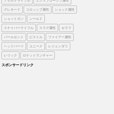
アサルトライフル
エクスプローシブ属性
グレネード
コロッシプ属性
ショック属性
ショットガン
シールド
スナイパーライフル
スラグ属性
セラフ
パールセント
ピストル
ファイアー属性
ヘッドパーツ
ユニーク
レジェンダリ
レリック
ロケットランチャー
スポンサードリンク