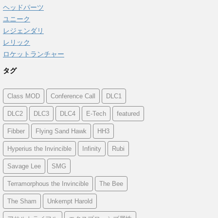
ヘッドパーツ
ユニーク
レジェンダリ
レリック
ロケットランチャー
タグ
Class MOD
Conference Call
DLC1
DLC2
DLC3
DLC4
E-Tech
featured
Fibber
Flying Sand Hawk
HH3
Hyperius the Invincible
Infinity
Rubi
Savage Lee
SMG
Terramorphous the Invincible
The Bee
The Sham
Unkempt Harold