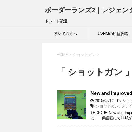
ボーダーランズ2｜レジェン
トレード歓迎
初めての方へ
UVHMの序盤攻略
HOME
>
ショットガン
>
「 ショットガン 」
New and Improved 
2015/05/12
-
ショ
ショットガン
,
ファ
TEDIORE New and I
に。 保護区にてLLM