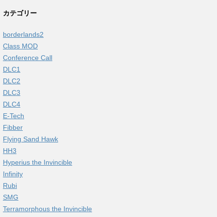
カテゴリー
borderlands2
Class MOD
Conference Call
DLC1
DLC2
DLC3
DLC4
E-Tech
Fibber
Flying Sand Hawk
HH3
Hyperius the Invincible
Infinity
Rubi
SMG
Terramorphous the Invincible