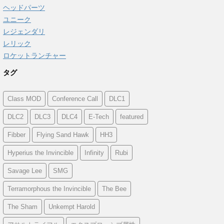
ヘッドパーツ
ユニーク
レジェンダリ
レリック
ロケットランチャー
タグ
Class MOD
Conference Call
DLC1
DLC2
DLC3
DLC4
E-Tech
featured
Fibber
Flying Sand Hawk
HH3
Hyperius the Invincible
Infinity
Rubi
Savage Lee
SMG
Terramorphous the Invincible
The Bee
The Sham
Unkempt Harold