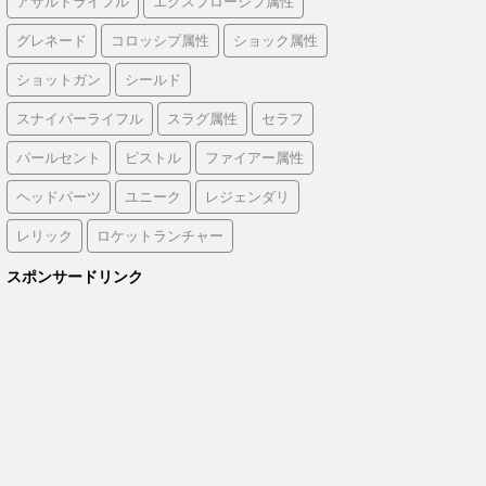
アサルトライフル
エクスプローシブ属性
グレネード
コロッシプ属性
ショック属性
ショットガン
シールド
スナイパーライフル
スラグ属性
セラフ
パールセント
ピストル
ファイアー属性
ヘッドパーツ
ユニーク
レジェンダリ
レリック
ロケットランチャー
スポンサードリンク