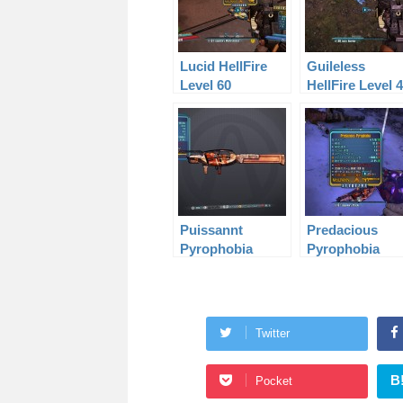
Lucid HellFire
Guileless
Level 60
HellFire Level 
Puissannt
Predacious
Pyrophobia
Pyrophobia
Level 61
Level 60
Twitter
B
Pocket