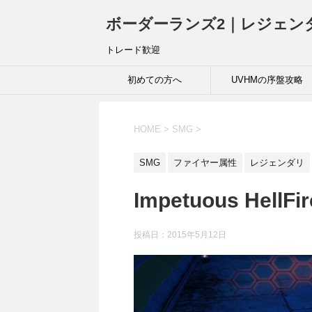
ボーダーランズ2｜レジェン
トレード歓迎
初めての方へ
UVHMの序盤攻略
HOME
>
SMG
>
SMG
ファイヤー属性
レジェンダリ
Impetuous HellFir
投稿日：
2015年5月12日