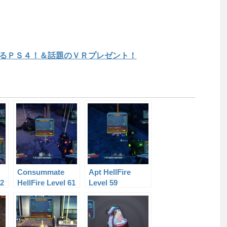
るＰＳ４！＆話題のＶＲプレゼント！
Consummate
Apt HellFire
52
HellFire Level 61
Level 59