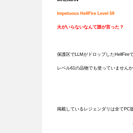
Impetuous HellFire Level 59
火がいらないなんて誰が言った？
保護区でLLMがドロップしたHellFir
レベル61の品物でも使っていません
掲載しているレジェンダリは全てPC版（