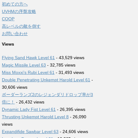
初めての方へ
UVHMの序盤攻略
COOP
高レベルの敵を倒す
お問い合わせ
Views
Flying Sand Hawk Level 61
- 43,529 views
Magic Missile Level 63
- 32,785 views
Miss Moxxi’s Rubi Level 61
- 31,493 views
Double Penetrating Unkempt Harold Level 61
-
30,606 views
ボーダーランズ2のレジェンダリドロップ率が3
倍に！
- 26,432 views
Dynamic Lady Fist Level 61
- 26,395 views
Thrusting Unkempt Harold Level 8
- 26,090
views
Expandifide Sawbar Level 63
- 24,606 views