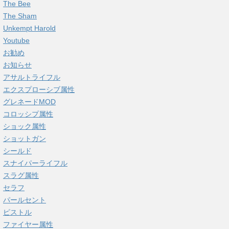
The Bee
The Sham
Unkempt Harold
Youtube
お勧め
お知らせ
アサルトライフル
エクスプローシブ属性
グレネードMOD
コロッシプ属性
ショック属性
ショットガン
シールド
スナイパーライフル
スラグ属性
セラフ
パールセント
ピストル
ファイヤー属性