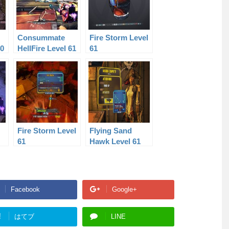
Consummate
Fire Storm Level
40
HellFire Level 61
61
Fire Storm Level
Flying Sand
61
Hawk Level 61
Facebook
Google+
!
はてブ
LINE