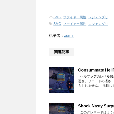
-
SMG
,
ファイヤー属性
,
レジェンダリ
-
SMG
,
ファイアー属性
,
レジェンダリ
執筆者：
admin
関連記事
Consummate HellFi
ヘルファアのレベル61
悪さ、リロードの遅さ
もしれません。 掲載して
Shock Nasty Surpr
このグレネードはよく分