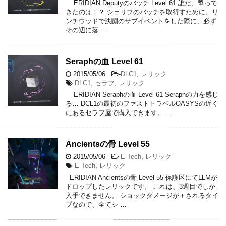
ERIDIAN Deputyのバッチ Level 61 誰だ、撃って
きたのは！？ シェリフのバッチを取得すために、リ
ンチウッドで決闘のサブイベントをした際に、必ず
その辺に落 …
Seraphの血 Level 61
2015/05/06
-
DLC1
,
レリック
DLC1
,
セラフ
,
レリック
ERIDIAN Seraphの血 Level 61 Seraphの力を感じ
る… DCL1の最初のファストトラベルOASYSの近く
にあるセラフ屋で購入できます。 …
Ancientsの骨 Level 55
2015/05/06
-
E-Tech
,
レリック
E-Tech
,
レリック
ERIDIAN Ancientsの骨 Level 55 保護区にてLLMが
ドロップしたレリックです。 これは、3週目でしか
入手できません。 ショックダメージが＋されるタイ
プなので、全てシ …