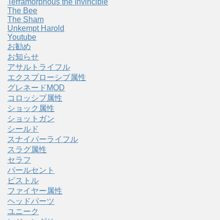
Terramorphous the Invincible
The Bee
The Sham
Unkempt Harold
Youtube
お勧め
お知らせ
アサルトライフル
エクスプローシブ属性
グレネードMOD
コロッシプ属性
ショック属性
ショットガン
シールド
スナイパーライフル
スラグ属性
セラフ
パールセント
ピストル
ファイヤー属性
ヘッドパーツ
ユニーク