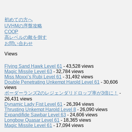
初めての方へ
UVHMの序盤攻略
COOP
高レベルの敵を倒す
お問い合わせ
Views
Flying Sand Hawk Level 61
- 43,528 views
Magic Missile Level 63
- 32,784 views
Miss Moxxi’s Rubi Level 61
- 31,492 views
Double Penetrating Unkempt Harold Level 61
- 30,606
views
ボーダーランズ2のレジェンダリドロップ率が3倍に！
-
26,431 views
Dynamic Lady Fist Level 61
- 26,394 views
Thrusting Unkempt Harold Level 8
- 26,090 views
Expandifide Sawbar Level 63
- 24,606 views
Longbow Quasar Level 61
- 18,365 views
Magic Missile Level 61
- 17,094 views