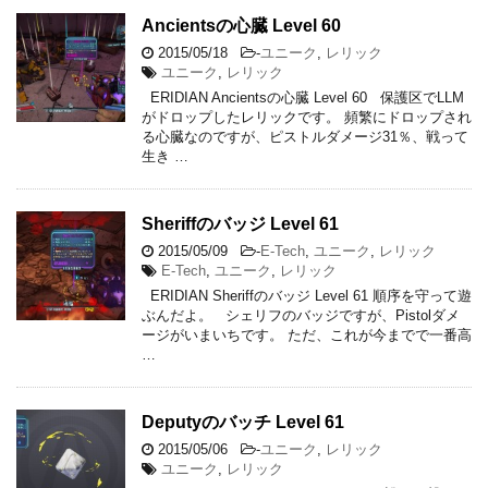
Ancientsの心臓 Level 60
2015/05/18
-
ユニーク
,
レリック
ユニーク
,
レリック
ERIDIAN Ancientsの心臓 Level 60 保護区でLLM
がドロップしたレリックです。 頻繁にドロップされ
る心臓なのですが、ピストルダメージ31％、戦って
生き …
Sheriffのバッジ Level 61
2015/05/09
-
E-Tech
,
ユニーク
,
レリック
E-Tech
,
ユニーク
,
レリック
ERIDIAN Sheriffのバッジ Level 61 順序を守って遊
ぶんだよ。 シェリフのバッジですが、Pistolダメ
ージがいまいちです。 ただ、これが今までで一番高
…
Deputyのバッチ Level 61
2015/05/06
-
ユニーク
,
レリック
ユニーク
,
レリック