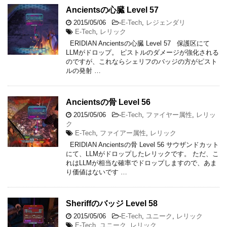
Ancientsの心臓 Level 57
2015/05/06
-
E-Tech
,
レジェンダリ
E-Tech
,
レリック
ERIDIAN Ancientsの心臓 Level 57 保護区にて
LLMがドロップ。 ピストルのダメージが強化される
のですが、これならシェリフのバッジの方がピスト
ルの発射 …
Ancientsの骨 Level 56
2015/05/06
-
E-Tech
,
ファイヤー属性
,
レリッ
ク
E-Tech
,
ファイアー属性
,
レリック
ERIDIAN Ancientsの骨 Level 56 サウザンドカット
にて、LLMがドロップしたレリックです。 ただ、こ
れはLLMが相当な確率でドロップしますので、あま
り価値はないです …
Sheriffのバッジ Level 58
2015/05/06
-
E-Tech
,
ユニーク
,
レリック
E-Tech
,
ユニーク
,
レリック