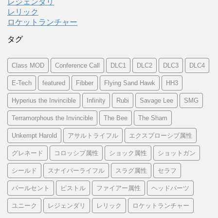
レジェンダリ
レリック
ロケットランチャー
タグ
Class MOD
Conference Call
DLC1
DLC2
DLC3
DLC4
E-Tech
featured
Fibber
Flying Sand Hawk
HH3
Hyperius the Invincible
Infinity
Rubi
Savage Lee
SMG
Terramorphous the Invincible
The Bee
The Sham
Unkempt Harold
アサルトライフル
エクスプローシブ属性
グレネード
コロッシプ属性
ショック属性
ショットガン
シールド
スナイパーライフル
スラグ属性
セラフ
パールセント
ピストル
ファイアー属性
ヘッドパーツ
ユニーク
レジェンダリ
レリック
ロケットランチャー