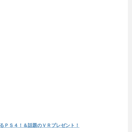
るＰＳ４！＆話題のＶＲプレゼント！