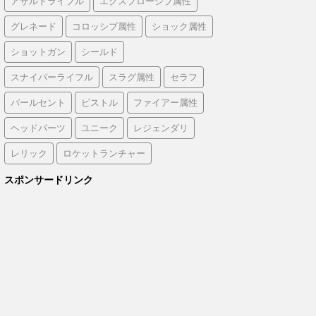
アサルトライフル
エクスプローシブ属性
グレネード
コロッシプ属性
ショック属性
ショットガン
シールド
スナイパーライフル
スラグ属性
セラフ
パールセント
ピストル
ファイアー属性
ヘッドパーツ
ユニーク
レジェンダリ
レリック
ロケットランチャー
スポンサードリンク