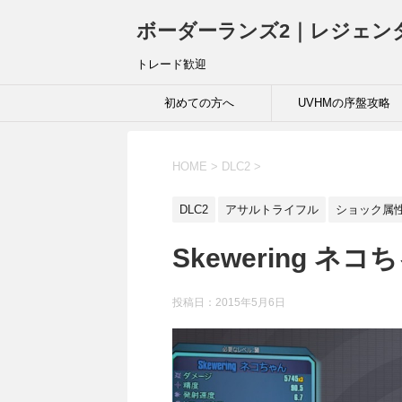
ボーダーランズ2｜レジェン
トレード歓迎
初めての方へ
UVHMの序盤攻略
HOME
>
DLC2
>
DLC2
アサルトライフル
ショック属
Skewering ネコち
投稿日：
2015年5月6日