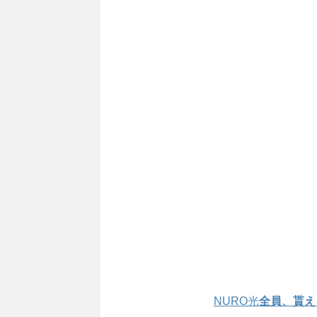
NURO光
全員、貰え