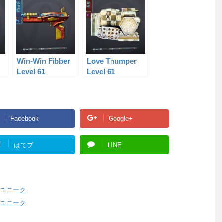
Win-Win Fibber
Love Thumper
Level 61
Level 61
Facebook
Google+
!
はてブ
LINE
ユニーク
ユニーク