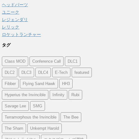
ヘッドパーツ
ユニーク
レジェンダリ
レリック
ロケットランチャー
タグ
Class MOD
Conference Call
DLC1
DLC2
DLC3
DLC4
E-Tech
featured
Fibber
Flying Sand Hawk
HH3
Hyperius the Invincible
Infinity
Rubi
Savage Lee
SMG
Terramorphous the Invincible
The Bee
The Sham
Unkempt Harold