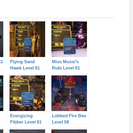
61
Flying Sand
Miss Moxxi’s
Hawk Level 61
Rubi Level 61
Energizing
Lobbed Fire Bee
Fibber Level 61
Level 58