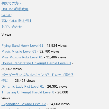
初めての方へ
UVHMの序盤攻略
COOP
高レベルの敵を倒す
お問い合わせ
Views
Flying Sand Hawk Level 61
- 43,524 views
Magic Missile Level 63
- 32,780 views
Miss Moxxi’s Rubi Level 61
- 31,486 views
Double Penetrating Unkempt Harold Level 61
-
30,602 views
ボーダーランズ2のレジェンダリドロップ率が3
倍に！
- 26,428 views
Dynamic Lady Fist Level 61
- 26,391 views
Thrusting Unkempt Harold Level 8
- 26,088
views
Expandifide Sawbar Level 63
- 24,603 views