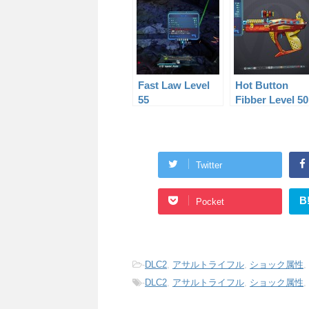
Fast Law Level
Hot Button
55
Fibber Level 50
Twitter
B
Pocket
-
DLC2
,
アサルトライフル
,
ショック属性
,
-
DLC2
,
アサルトライフル
,
ショック属性
,