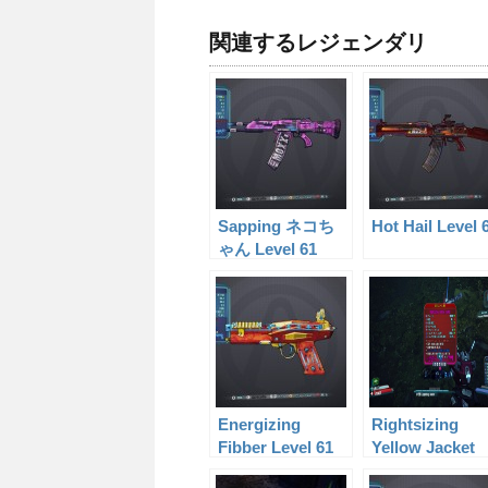
関連するレジェンダリ
Sapping ネコち
Hot Hail Level 
ゃん Level 61
Energizing
Rightsizing
Fibber Level 61
Yellow Jacket
Level 60