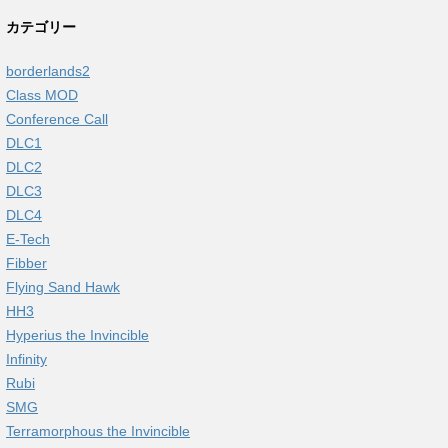
カテゴリー
borderlands2
Class MOD
Conference Call
DLC1
DLC2
DLC3
DLC4
E-Tech
Fibber
Flying Sand Hawk
HH3
Hyperius the Invincible
Infinity
Rubi
SMG
Terramorphous the Invincible