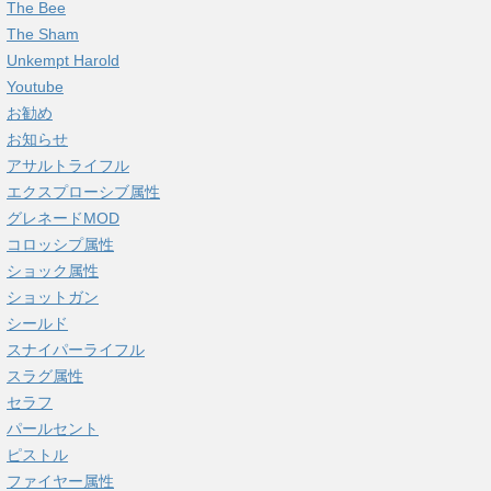
The Bee
The Sham
Unkempt Harold
Youtube
お勧め
お知らせ
アサルトライフル
エクスプローシブ属性
グレネードMOD
コロッシプ属性
ショック属性
ショットガン
シールド
スナイパーライフル
スラグ属性
セラフ
パールセント
ピストル
ファイヤー属性