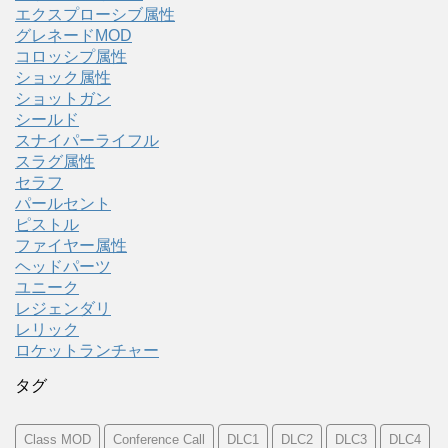
エクスプローシブ属性
グレネードMOD
コロッシプ属性
ショック属性
ショットガン
シールド
スナイパーライフル
スラグ属性
セラフ
パールセント
ピストル
ファイヤー属性
ヘッドパーツ
ユニーク
レジェンダリ
レリック
ロケットランチャー
タグ
Class MOD
Conference Call
DLC1
DLC2
DLC3
DLC4