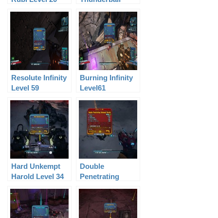
Fists Level 61
Resolute Infinity
Burning Infinity
Level 59
Level61
Hard Unkempt
Double
Harold Level 34
Penetrating
Unkempt Harold
Level 53