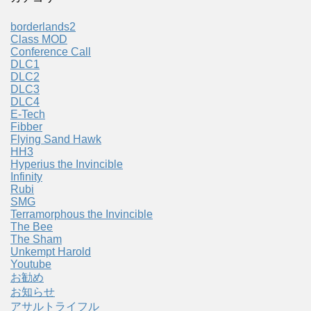
borderlands2
Class MOD
Conference Call
DLC1
DLC2
DLC3
DLC4
E-Tech
Fibber
Flying Sand Hawk
HH3
Hyperius the Invincible
Infinity
Rubi
SMG
Terramorphous the Invincible
The Bee
The Sham
Unkempt Harold
Youtube
お勧め
お知らせ
アサルトライフル