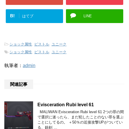
B!
はてブ
LINE
-
ショック属性
,
ピストル
,
ユニーク
-
ショック属性
,
ピストル
,
ユニーク
執筆者：
admin
関連記事
Evisceration Rubi level 61
MALIWAN Evisceration Rubi level 61 2つの罪の間
で選択に迷ったら、まだ犯したことのない罪を選ぶ
ことにしてるの。 ＋50％の近接攻撃UPがついてい
る、銃剣 …