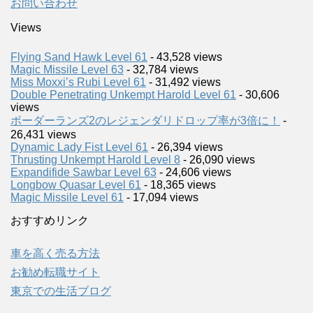
お問い合わせ
Views
Flying Sand Hawk Level 61
- 43,528 views
Magic Missile Level 63
- 32,784 views
Miss Moxxi’s Rubi Level 61
- 31,492 views
Double Penetrating Unkempt Harold Level 61
- 30,606
views
ボーダーランズ2のレジェンダリドロップ率が3倍に！
-
26,431 views
Dynamic Lady Fist Level 61
- 26,394 views
Thrusting Unkempt Harold Level 8
- 26,090 views
Expandifide Sawbar Level 63
- 24,606 views
Longbow Quasar Level 61
- 18,365 views
Magic Missile Level 61
- 17,094 views
おすすめリンク
車を高く売る方法
お勧め転職サイト
東京での生活ブログ