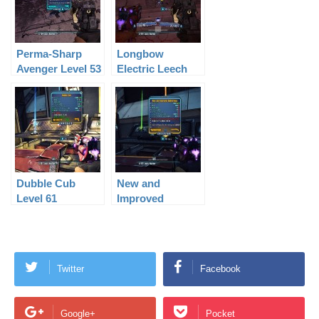
Perma-Sharp
Longbow
Avenger Level 53
Electric Leech
Level 60
Dubble Cub
New and
Level 61
Improved
Deliverance
Level 61
Twitter
Facebook
Google+
Pocket