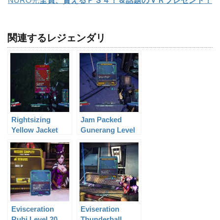
NURO光
全員、貰えるＰＳ４！＆話題のＶＲプレゼント！
関連するレジェンダリ
Rightsizing
Jam Packed
Yellow Jacket
Gunerang Level
Level 60
59
Evisceration
Eviseration
Rubi Level 20
Thunderball