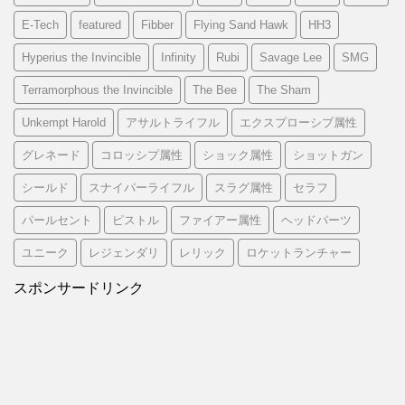
E-Tech
featured
Fibber
Flying Sand Hawk
HH3
Hyperius the Invincible
Infinity
Rubi
Savage Lee
SMG
Terramorphous the Invincible
The Bee
The Sham
Unkempt Harold
アサルトライフル
エクスプローシブ属性
グレネード
コロッシプ属性
ショック属性
ショットガン
シールド
スナイパーライフル
スラグ属性
セラフ
パールセント
ピストル
ファイアー属性
ヘッドパーツ
ユニーク
レジェンダリ
レリック
ロケットランチャー
スポンサードリンク