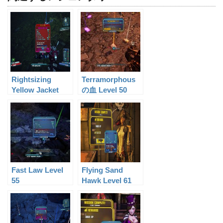
Rightsizing
Terramorphous
Yellow Jacket
の血 Level 50
Level 60
Fast Law Level
Flying Sand
55
Hawk Level 61