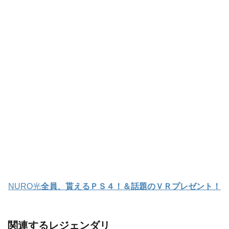
NURO光
全員、貰えるＰＳ４！＆話題のＶＲプレゼント！
関連するレジェンダリ