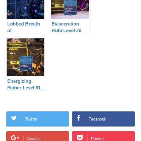
Lobbed Breath
Evisceration
of
Rubi Level 20
Terramorphous
Level 61
Energizing
Fibber Level 61
Twitter
Facebook
Google+
Pocket