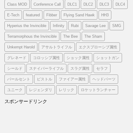
Class MOD
Conference Call
DLC1
DLC2
DLC3
DLC4
E-Tech
featured
Fibber
Flying Sand Hawk
HH3
Hyperius the Invincible
Infinity
Rubi
Savage Lee
SMG
Terramorphous the Invincible
The Bee
The Sham
Unkempt Harold
アサルトライフル
エクスプローシブ属性
グレネード
コロッシプ属性
ショック属性
ショットガン
シールド
スナイパーライフル
スラグ属性
セラフ
パールセント
ピストル
ファイアー属性
ヘッドパーツ
ユニーク
レジェンダリ
レリック
ロケットランチャー
スポンサードリンク