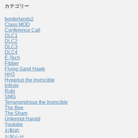
カテゴリー
borderlands2
Class MOD
Conference Call
DLC1
DLC2
DLC3
DLC4
E-Tech
Fibber
Flying Sand Hawk
HH3
Hyperius the Invincible
Infinity
Rubi
SMG
Terramorphous the Invincible
The Bee
The Sham
Unkempt Harold
Youtube
お勧め
お知らせ