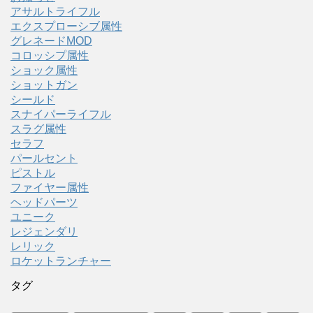
アサルトライフル
エクスプローシブ属性
グレネードMOD
コロッシプ属性
ショック属性
ショットガン
シールド
スナイパーライフル
スラグ属性
セラフ
パールセント
ピストル
ファイヤー属性
ヘッドパーツ
ユニーク
レジェンダリ
レリック
ロケットランチャー
タグ