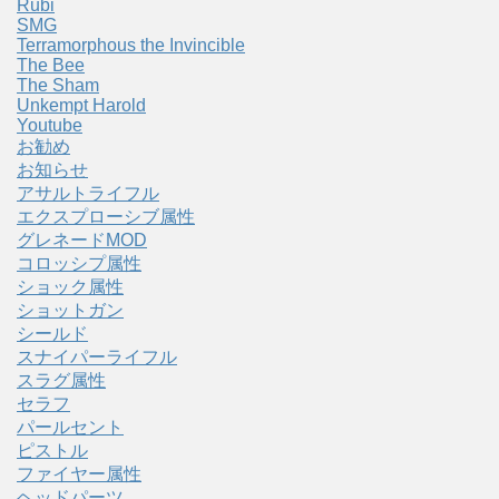
Rubi
SMG
Terramorphous the Invincible
The Bee
The Sham
Unkempt Harold
Youtube
お勧め
お知らせ
アサルトライフル
エクスプローシブ属性
グレネードMOD
コロッシプ属性
ショック属性
ショットガン
シールド
スナイパーライフル
スラグ属性
セラフ
パールセント
ピストル
ファイヤー属性
ヘッドパーツ