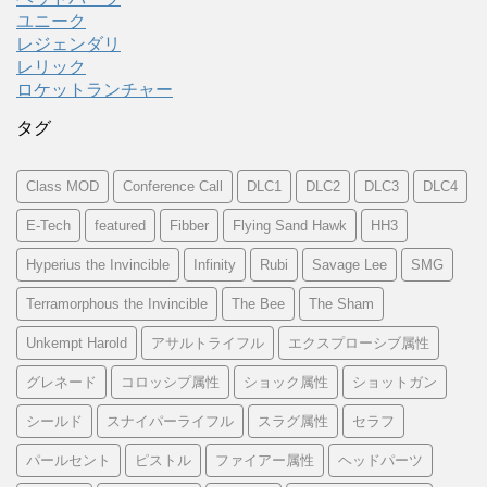
ユニーク
レジェンダリ
レリック
ロケットランチャー
タグ
Class MOD
Conference Call
DLC1
DLC2
DLC3
DLC4
E-Tech
featured
Fibber
Flying Sand Hawk
HH3
Hyperius the Invincible
Infinity
Rubi
Savage Lee
SMG
Terramorphous the Invincible
The Bee
The Sham
Unkempt Harold
アサルトライフル
エクスプローシブ属性
グレネード
コロッシプ属性
ショック属性
ショットガン
シールド
スナイパーライフル
スラグ属性
セラフ
パールセント
ピストル
ファイアー属性
ヘッドパーツ