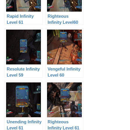
Rapid Infinity
Righteous
Level 61
Infinity Level60
Resolute Infinity
Vengeful Infinity
Level 59
Level 60
Unending Infinity
Righteous
Level 61
Infinity Level 61