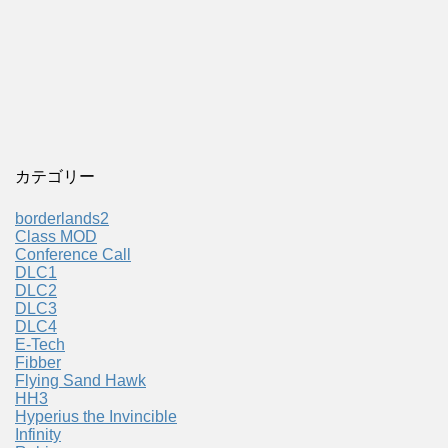
カテゴリー
borderlands2
Class MOD
Conference Call
DLC1
DLC2
DLC3
DLC4
E-Tech
Fibber
Flying Sand Hawk
HH3
Hyperius the Invincible
Infinity