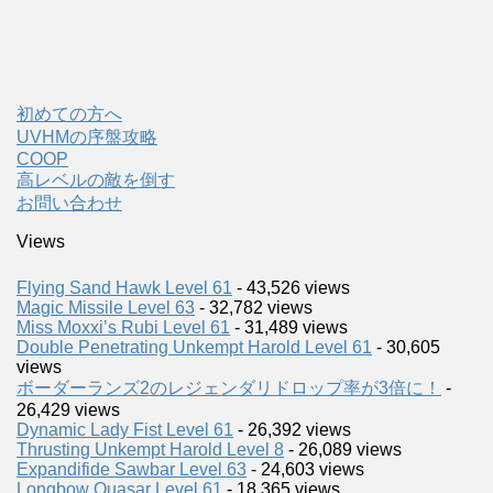
初めての方へ
UVHMの序盤攻略
COOP
高レベルの敵を倒す
お問い合わせ
Views
Flying Sand Hawk Level 61
- 43,526 views
Magic Missile Level 63
- 32,782 views
Miss Moxxi’s Rubi Level 61
- 31,489 views
Double Penetrating Unkempt Harold Level 61
- 30,605
views
ボーダーランズ2のレジェンダリドロップ率が3倍に！
-
26,429 views
Dynamic Lady Fist Level 61
- 26,392 views
Thrusting Unkempt Harold Level 8
- 26,089 views
Expandifide Sawbar Level 63
- 24,603 views
Longbow Quasar Level 61
- 18,365 views