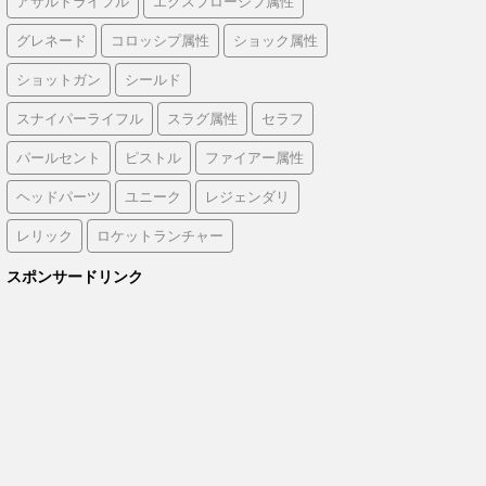
アサルトライフル
エクスプローシブ属性
グレネード
コロッシプ属性
ショック属性
ショットガン
シールド
スナイパーライフル
スラグ属性
セラフ
パールセント
ピストル
ファイアー属性
ヘッドパーツ
ユニーク
レジェンダリ
レリック
ロケットランチャー
スポンサードリンク