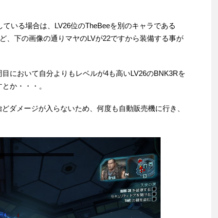
いる場合は、LV26位のTheBeeを別のキャラである
けど、下の画像の通りマヤのLVが22ですから装備する事が
周目において自分よりもレベルが4も高いLV26のBNK3Rを
で倒すとか・・・。
、殆どダメージが入らないため、何度も自動販売機に行き、