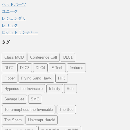
ヘッドパーツ
ユニーク
レジェンダリ
レリック
ロケットランチャー
タグ
Class MOD
Conference Call
DLC1
DLC2
DLC3
DLC4
E-Tech
featured
Fibber
Flying Sand Hawk
HH3
Hyperius the Invincible
Infinity
Rubi
Savage Lee
SMG
Terramorphous the Invincible
The Bee
The Sham
Unkempt Harold