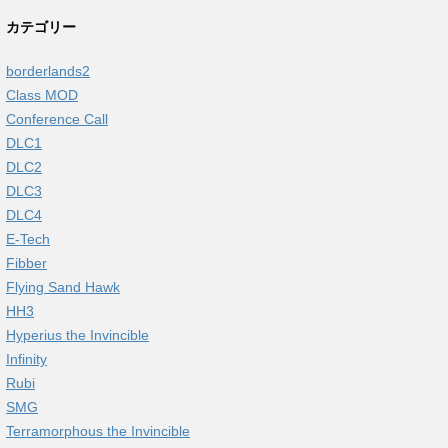
カテゴリー
borderlands2
Class MOD
Conference Call
DLC1
DLC2
DLC3
DLC4
E-Tech
Fibber
Flying Sand Hawk
HH3
Hyperius the Invincible
Infinity
Rubi
SMG
Terramorphous the Invincible