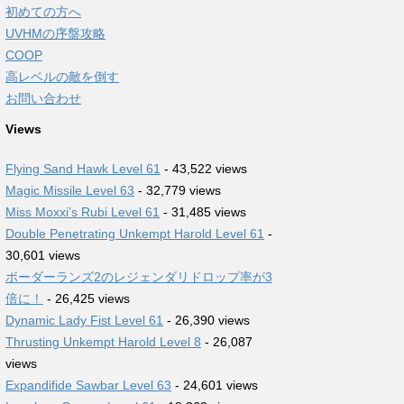
初めての方へ
UVHMの序盤攻略
COOP
高レベルの敵を倒す
お問い合わせ
Views
Flying Sand Hawk Level 61
- 43,522 views
Magic Missile Level 63
- 32,779 views
Miss Moxxi’s Rubi Level 61
- 31,485 views
Double Penetrating Unkempt Harold Level 61
-
30,601 views
ボーダーランズ2のレジェンダリドロップ率が3
倍に！
- 26,425 views
Dynamic Lady Fist Level 61
- 26,390 views
Thrusting Unkempt Harold Level 8
- 26,087
views
Expandifide Sawbar Level 63
- 24,601 views