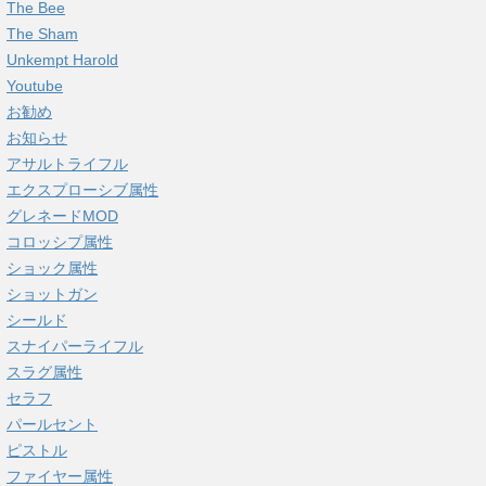
The Bee
The Sham
Unkempt Harold
Youtube
お勧め
お知らせ
アサルトライフル
エクスプローシブ属性
グレネードMOD
コロッシプ属性
ショック属性
ショットガン
シールド
スナイパーライフル
スラグ属性
セラフ
パールセント
ピストル
ファイヤー属性